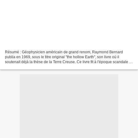
Résumé : Géophysicien américain de grand renom, Raymond Bernard
publia en 1969, sous le titre original ''the hollow Earth'', son livre où il
soutenait déjà la thèse de la Terre Creuse. Ce livre fit à l'époque scandale et
fut, à différentes reprises, retiré...