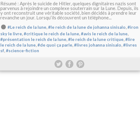
Résumé : Après le suicide de Hitler, quelques dignitaires nazis sont
parvenus à rejoindre un complexe souterrain sur la Lune. Depuis, ils
y ont reconstruit une véritable société, bien décidés à prendre leur
revanche un jour. Lorsqu’ils découvrent un téléphone...
,
,
#Le reich de la lune
#le reich de la lune de johanna sinisalo
#iron
,
,
,
sky le livre
#critique le reich de la lune
#avis le reich de la lune
,
,
#présentation le reich de la lune
#le reich de la lune critique
#lire
,
,
,
le reich de la lune
#de quoi ça parle
#livres johanna sinisalo
#livres
,
sf
#science-fiction