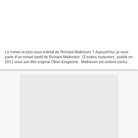
Le roman le plus sous-estimé de Richard Matheson ? Aujourd’hui, je vous
parle d’un roman tardif de Richard Matheson , D’autres royaumes , publié en
2011 sous son titre original Other Kingdoms . Matheson est surtout connu
pour le livre Je suis une légende...