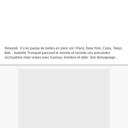
Résumé : Il s’en passe de belles en plein vol ! Paris, New York, Cuba, Tokyo,
Bali... Isabelle Tronquet parcourt le monde et raconte ces anecdotes
incroyables mais vraies avec humour, émotion et style. Son témoignage
inédit va vous étonner. Une chose...