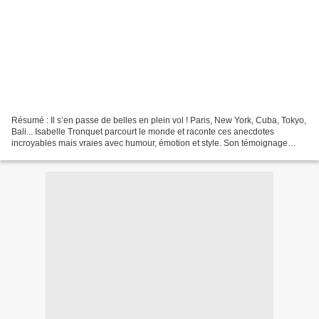
Résumé : Il s’en passe de belles en plein vol ! Paris, New York, Cuba, Tokyo,
Bali... Isabelle Tronquet parcourt le monde et raconte ces anecdotes
incroyables mais vraies avec humour, émotion et style. Son témoignage
inédit va vous étonner. Une chose...