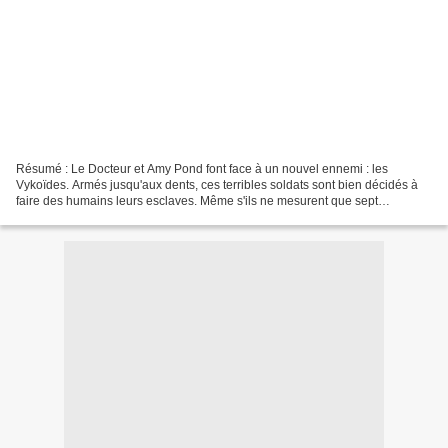
Résumé : Le Docteur et Amy Pond font face à un nouvel ennemi : les
Vykoïdes. Armés jusqu'aux dents, ces terribles soldats sont bien décidés à
faire des humains leurs esclaves. Même s'ils ne mesurent que sept
centimètres de haut ! Lorsque Manhattan se...