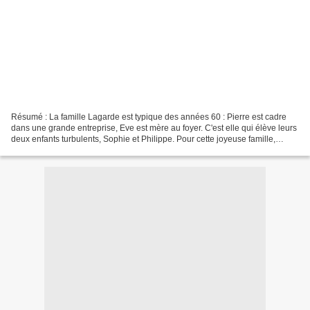
Résumé : La famille Lagarde est typique des années 60 : Pierre est cadre
dans une grande entreprise, Eve est mère au foyer. C'est elle qui élève leurs
deux enfants turbulents, Sophie et Philippe. Pour cette joyeuse famille,
chaque jour est une drôle d'aventure...