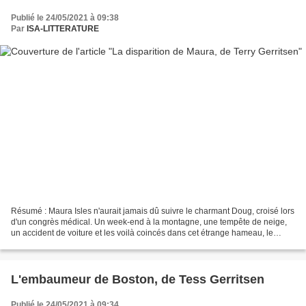
Publié le 24/05/2021 à 09:38
Par
ISA-LITTERATURE
Résumé : Maura Isles n'aurait jamais dû suivre le charmant Doug, croisé lors
d'un congrès médical. Un week-end à la montagne, une tempête de neige,
un accident de voiture et les voilà coincés dans cet étrange hameau, le
Royaume des Cieux. Aucun réseau...
L'embaumeur de Boston, de Tess Gerritsen
Publié le 24/05/2021 à 09:34