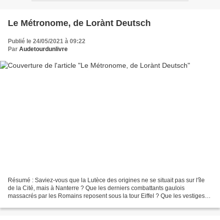
Le Métronome, de Lorànt Deutsch
Publié le 24/05/2021 à 09:22
Par
Audetourdunlivre
Résumé : Saviez-vous que la Lutèce des origines ne se situait pas sur l'île
de la Cité, mais à Nanterre ? Que les derniers combattants gaulois
massacrés par les Romains reposent sous la tour Eiffel ? Que les vestiges
de la première cathédrale de Paris...