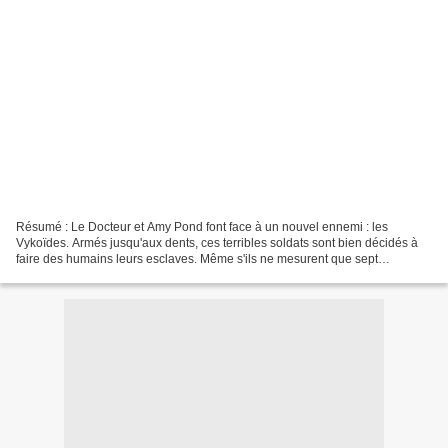
Résumé : Le Docteur et Amy Pond font face à un nouvel ennemi : les
Vykoïdes. Armés jusqu'aux dents, ces terribles soldats sont bien décidés à
faire des humains leurs esclaves. Même s'ils ne mesurent que sept
centimètres de haut ! Lorsque Manhattan se...