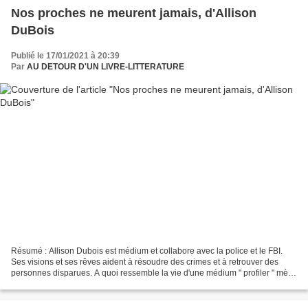
Nos proches ne meurent jamais, d'Allison
DuBois
Publié le 17/01/2021 à 20:39
Par
AU DETOUR D'UN LIVRE-LITTERATURE
Résumé : Allison Dubois est médium et collabore avec la police et le FBI.
Ses visions et ses rêves aident à résoudre des crimes et à retrouver des
personnes disparues. A quoi ressemble la vie d'une médium " profiler " mère
de famille et mariée ? Comment...