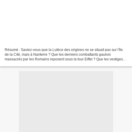
Résumé : Saviez-vous que la Lutèce des origines ne se situait pas sur l'île
de la Cité, mais à Nanterre ? Que les derniers combattants gaulois
massacrés par les Romains reposent sous la tour Eiffel ? Que les vestiges
de la première cathédrale de Paris...