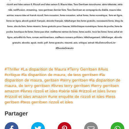
rizzoli and Isles saison 6
,
Rizzoli and Isles saison 5
,
Maura Isles
,
Tess Gerritsen écorchures
,
série télévisée
,
série
télé
,
rediffusion
,
streaming
,
tess gerritsen dernier livre
,
Tess Gerritsen en compagnie du diable
,
maura isles
actrice
,
maura isles et franck rizzoli
,
livre occasion
,
livres occasion
,
achat livres
,
livres numérique
,
livre en ligne
,
livres en ligne
,
ebook gratuit français
,
ebooks français
,
télécharger des livres gratuits
,
nouveauté livres
,
blog de
livres
,
site de livre
,
livres récents
,
livres gratuits pour liseuse
,
bibliothèque numérique
,
livres de poche
,
livre de
poche
,
boutique de livres
,
livres pas cher
,
meilleures ventes de livres
,
livres audio
,
tous les livres
,
livres achat en
ligne
,
actualité du livre
,
roman sentimentaux
,
meilleurs romans policiers
,
téléchargement
,
télécharger
,
ebooks
gratuits
,
ebooks
,
epub
,
mobi
,
pdf
,
livres gratuits
,
résumé
,
avis
,
critique
,
extrait
#AuDetourDunLivr
#EbooksGratuits
#Thriller
#La disparition de Maura
#Terry Gerritsen
#Avis
#critique
#la disparition de maura, de tess gerritsen
#la
disparition de maura, geritsen
#terry gerritsen
#la disparition de
maura, de terry gerritsen
#livres terry gerritsen
#terry gerritsen
amazon
#livres rizzoli et isles
#série télé
#rizzoli et isles livres
#rizzoli et isles amazon
#une enquête de rizzoli et isles
#tess
geritsen
#tess gerritsen rizzoli et isles
Partager