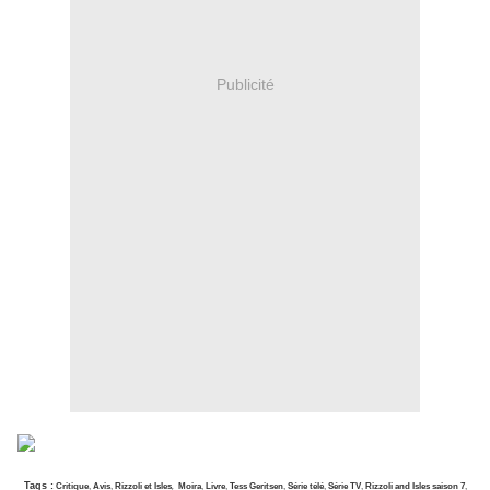
Publicité
Tags :
Critique
,
Avis
,
Rizzoli et Isles
,
Moira
,
Livre
,
Tess Geritsen
,
Série télé
,
Série TV
,
Rizzoli and Isles saison 7
,