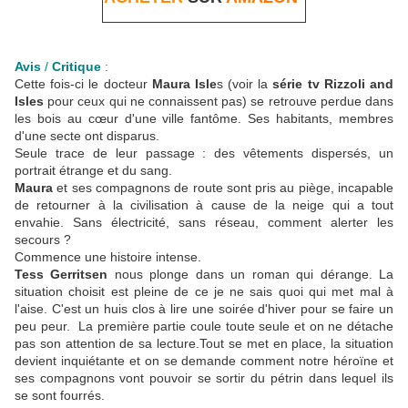
Avis
/
Critique
:
Cette fois-ci le docteur
Maura Isle
s (voir la
série tv
Rizzoli and
Isles
pour ceux qui ne connaissent pas) se retrouve perdue dans
les bois au cœur d'une ville fantôme. Ses habitants, membres
d'une secte ont disparus.
Seule trace de leur passage : des vêtements dispersés, un
portrait étrange et du sang.
Maura
et ses compagnons de route sont pris au piège, incapable
de retourner à la civilisation à cause de la neige qui a tout
envahie. Sans électricité, sans réseau, comment alerter les
secours ?
Commence une histoire intense.
Tess Gerritsen
nous plonge dans un roman qui dérange. La
situation choisit est pleine de ce je ne sais quoi qui met mal à
l'aise. C'est un huis clos à lire une soirée d'hiver pour se faire un
peu peur. La première partie coule toute seule et on ne détache
pas son attention de sa lecture.Tout se met en place, la situation
devient inquiétante et on se demande comment notre héroïne et
ses compagnons vont pouvoir se sortir du pétrin dans lequel ils
se sont fourrés.