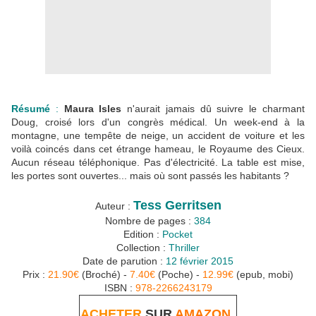
Résumé
:
Maura Isles
n'aurait jamais dû suivre le charmant
Doug, croisé lors d'un congrès médical. Un week-end à la
montagne, une tempête de neige, un accident de voiture et les
voilà coincés dans cet étrange hameau, le Royaume des Cieux.
Aucun réseau téléphonique. Pas d'électricité. La table est mise,
les portes sont ouvertes... mais où sont passés les habitants ?
Tess Gerritsen
Auteur :
Nombre de pages :
384
Edition :
Pocket
Collection :
Thriller
Date de parution :
12 février 2015
Prix :
21.90€
(Broché) -
7.40€
(Poche) -
12.99€
(epub, mobi)
ISBN :
978-2266243179
ACHETER
SUR
AMAZON