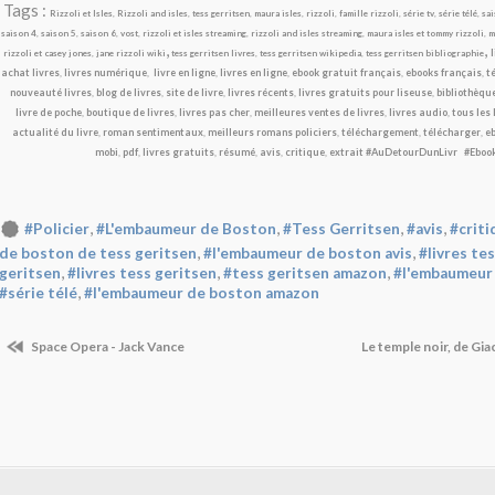
Tags :
Rizzoli et Isles
,
Rizzoli and isles
,
tess gerritsen
,
maura isles
,
rizzoli
,
famille rizzoli
,
série tv
,
série télé
,
sai
saison 4
,
saison 5
,
saison 6
,
vost
,
rizzoli et isles streaming
,
rizzoli and isles streaming
,
maura isles et tommy rizzoli
,
m
,
,
rizzoli et casey jones
,
jane rizzoli wiki
tess gerritsen livres
,
tess gerritsen wikipedia
,
tess gerritsen bibliographie
achat livres
,
livres numérique
,
livre en ligne
,
livres en ligne
,
ebook gratuit français
,
ebooks français
,
t
nouveauté livres
,
blog de livres
,
site de livre
,
livres récents
,
livres gratuits pour liseuse
,
bibliothèqu
livre de poche
,
boutique de livres
,
livres pas cher
,
meilleures ventes de livres
,
livres audio
,
tous les 
actualité du livre
,
roman sentimentaux
,
meilleurs romans policiers
,
téléchargement
,
télécharger
,
eb
mobi
,
pdf
,
livres gratuits
,
résumé
,
avis
,
critique
,
extrait
#AuDetourDunLivr
#Eboo
,
,
,
,
#Policier
#L'embaumeur de Boston
#Tess Gerritsen
#avis
#criti
,
,
de boston de tess geritsen
#l'embaumeur de boston avis
#livres te
,
,
,
geritsen
#livres tess geritsen
#tess geritsen amazon
#l'embaumeur 
,
#série télé
#l'embaumeur de boston amazon
Space Opera - Jack Vance
Le temple noir, de Gi