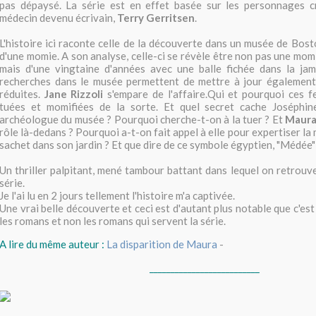
pas dépaysé. La série est en effet basée sur les personnages c
médecin devenu écrivain,
Terry Gerritsen
.
L'histoire ici raconte celle de la découverte dans un musée de Bost
d'une momie. A son analyse, celle-ci se révèle être non pas une mo
mais d'une vingtaine d'années avec une balle fichée dans la ja
recherches dans le musée permettent de mettre à jour également,
réduites.
Jane Rizzoli
s'empare de l'affaire.Qui et pourquoi ces f
tuées et momifiées de la sorte. Et quel secret cache Joséphine
archéologue du musée ? Pourquoi cherche-t-on à la tuer ? Et
Maura 
rôle là-dedans ? Pourquoi a-t-on fait appel à elle pour expertiser la 
sachet dans son jardin ? Et que dire de ce symbole égyptien, "Médée"
Un thriller palpitant, mené tambour battant dans lequel on retrouve
série.
Je l'ai lu en 2 jours tellement l'histoire m'a captivée.
Une vrai belle découverte et ceci est d'autant plus notable que c'est 
les romans et non les romans qui servent la série.
A lire du même auteur :
La disparition de Maura
-
__________________________