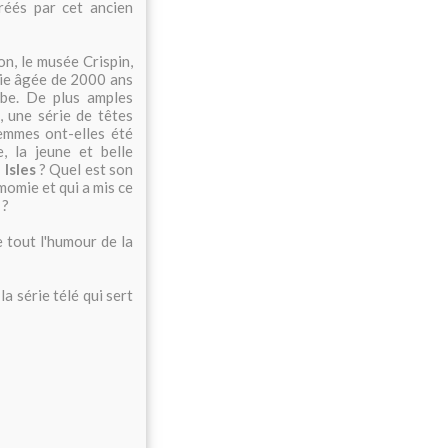
réés par cet ancien
on, le musée Crispin,
mie âgée de 2000 ans
mbe. De plus amples
 une série de têtes
emmes ont-elles été
, la jeune et belle
Isles
? Quel est son
momie et qui a mis ce
 ?
 tout l'humour de la
la série télé qui sert