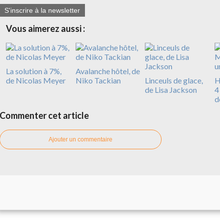
S'inscrire à la newsletter
Vous aimerez aussi :
La solution à 7%,
Avalanche hôtel, de
de Nicolas Meyer
Niko Tackian
Linceuls de glace,
H
de Lisa Jackson
4
d
Commenter cet article
Ajouter un commentaire