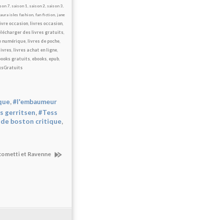
son 7
,
saison 1
,
saison 2
,
saison 3
,
aura isles fashion
,
fan fiction
,
jane
livre occasion
,
livres occasion
,
élécharger des livres gratuits
,
e numérique
,
livres de poche
,
livres
,
livres achat en ligne
,
ooks gratuits
,
ebooks
,
epub
,
ksGratuits
,
que
#l'embaumeur
,
ss gerritsen
#Tess
,
de boston critique
acometti et Ravenne