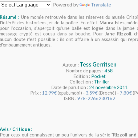
Powered by
Translate
Résumé
:
Une momie retrouvée dans les réserves du musée Crisp
l'intérêt des historiens, et de la police. En effet,
Maura Isles
, méde
pour l'occasion, s'aperçoit qu'une balle est logée dans la jambe
message crypté est cousu dans sa bouche. Pour
Jane Rizzoli
, c
aucun doute n'est possible : ils ont affaire à un assassin qui repr
d'embaumement antiques.
Tess Gerritsen
Auteur :
Nombre de pages :
458
Edition :
Pocket
Collection :
Thriller
Date de parution :
24 novembre 2011
Prix :
12.99€
(epub, mobi) -
3.59€
(Broché) -
7.80€
(P
ISBN :
978-2266230162
Avis
/
Critique
:
Pour ceux qui connaissent un peu l'univers de la série "
Rizzoli and 