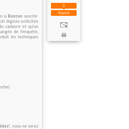
0
Repost
in à
Boston
suscite
cin légiste sollicitée
 du cadavre et qu'un
hargée de l'enquête,
oduit les techniques
oche)
Isles
", vous ne serez