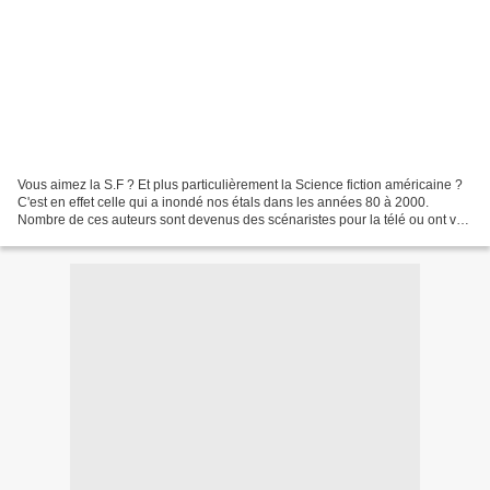
Vous aimez la S.F ? Et plus particulièrement la Science fiction américaine ?
C'est en effet celle qui a inondé nos étals dans les années 80 à 2000.
Nombre de ces auteurs sont devenus des scénaristes pour la télé ou ont vu
leur roman être porté à l'écran....