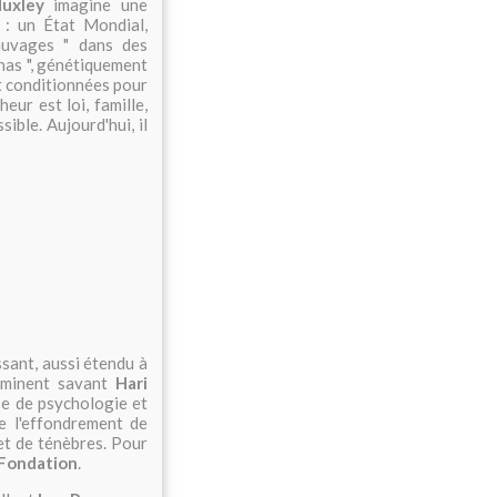
uxley
imagine une
 : un État Mondial,
sauvages " dans des
phas ", génétiquement
ont conditionnées pour
eur est loi, famille,
ble. Aujourd'hui, il
ssant, aussi étendu à
'éminent savant
Hari
se de psychologie et
re l'effondrement de
 et de ténèbres. Pour
 Fondation
.