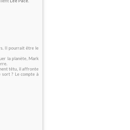
ellent
Lee Pace
.
 Il pourrait être le
uer la planète, Mark
rre.
ment têtu, il affronte
e sort ? Le compte à