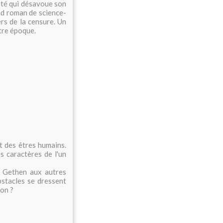
été qui désavoue son
nd roman de science-
ers de la censure. Un
tre époque.
t des êtres humains.
s caractères de l'un
r Gethen aux autres
bstacles se dressent
ion ?