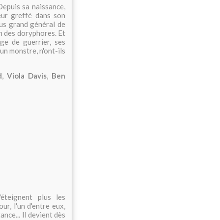
Depuis sa naissance,
eur greffé dans son
lus grand général de
on des doryphores. Et
ge de guerrier, ses
un monstre, n'ont-ils
d
,
Viola Davis
,
Ben
éteignent plus les
ur, l'un d'entre eux,
ance... Il devient dès