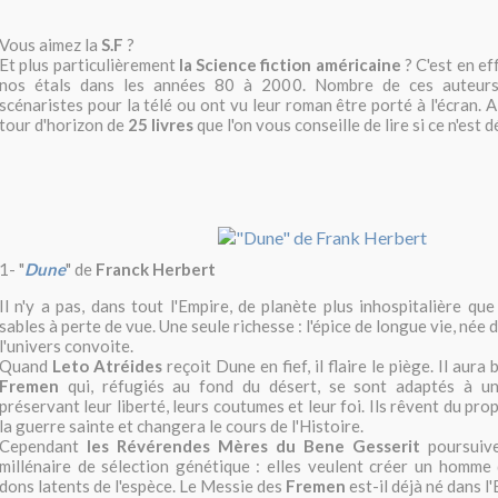
Vous aimez la
S.F
?
Et plus particulièrement
la Science fiction américaine
? C'est en ef
nos étals dans les années 80 à 2000. Nombre de ces auteur
scénaristes pour la télé ou ont vu leur roman être porté à l'écran. A
tour d'horizon de
25 livres
que l'on vous conseille de lire si ce n'est dé
1- "
Dune
" de
Franck Herbert
Il n'y a pas, dans tout l'Empire, de planète plus inhospitalière qu
sables à perte de vue. Une seule richesse : l'épice de longue vie, née 
l'univers convoite.
Quand
Leto Atréides
reçoit Dune en fief, il flaire le piège. Il aura
Fremen
qui, réfugiés au fond du désert, se sont adaptés à un
préservant leur liberté, leurs coutumes et leur foi. Ils rêvent du pr
la guerre sainte et changera le cours de l'Histoire.
Cependant
les Révérendes Mères du Bene Gesserit
poursuiv
millénaire de sélection génétique : elles veulent créer un homme 
dons latents de l'espèce. Le Messie des
Fremen
est-il déjà né dans l