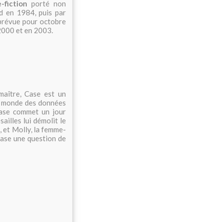
-fiction
porté non
d en 1984, puis par
 prévue pour octobre
2000 et en 2003.
maître, Case est un
le monde des données
Case commet un jour
ailles lui démolit le
 et Molly, la femme-
Case une question de