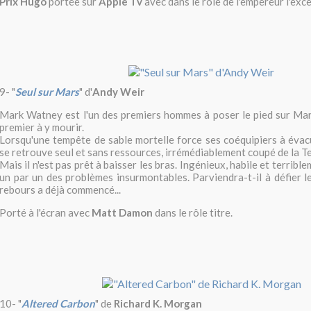
Prix Hugo
portée sur
Apple Tv
avec dans le rôle de l'empereur l'exc
9-
"
Seul sur Mars
" d'
Andy Weir
Mark Watney est l'un des premiers hommes à poser le pied sur Mars.
premier à y mourir.
Lorsqu'une tempête de sable mortelle force ses coéquipiers à évac
se retrouve seul et sans ressources, irrémédiablement coupé de la Te
Mais il n'est pas prêt à baisser les bras. Ingénieux, habile et terrible
un par un des problèmes insurmontables. Parviendra-t-il à défier l
rebours a déjà commencé...
Porté à l'écran avec
Matt Damon
dans le rôle titre.
10-
"
Altered Carbon
" de
Richard K. Morgan