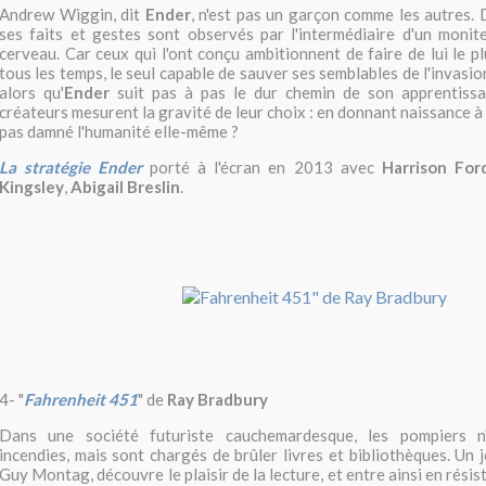
Andrew Wiggin, dit
Ender
, n'est pas un garçon comme les autres. 
ses faits et gestes sont observés par l'intermédiaire d'un monit
cerveau. Car ceux qui l'ont conçu ambitionnent de faire de lui le p
tous les temps, le seul capable de sauver ses semblables de l'invasi
alors qu'
Ender
suit pas à pas le dur chemin de son apprentissa
créateurs mesurent la gravité de leur choix : en donnant naissance à 
pas damné l'humanité elle-même ?
La stratégie Ender
porté à l'écran en 2013 avec
Harrison For
Kingsley
,
Abigail Breslin
.
4- "
Fahrenheit 451
" de
Ray Bradbury
Dans une société futuriste cauchemardesque, les pompiers n'
incendies, mais sont chargés de brûler livres et bibliothèques. Un jo
Guy Montag, découvre le plaisir de la lecture, et entre ainsi en résist