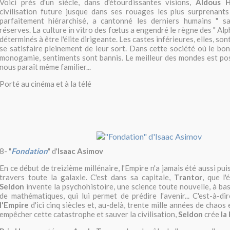
Voici près d'un siècle, dans d'étourdissantes visions,
Aldous H
civilisation future jusque dans ses rouages les plus surprenants
parfaitement hiérarchisé, a cantonné les derniers humains " 
réserves. La culture in vitro des fœtus a engendré le règne des " Al
déterminés à être l'élite dirigeante. Les castes inférieures, elles, s
se satisfaire pleinement de leur sort. Dans cette société où le bonh
monogamie, sentiments sont bannis. Le meilleur des mondes est possi
nous paraît même familier...
Porté au cinéma et à la télé
8-
"
Fondation
" d'
Isaac Asimov
En ce début de treizième millénaire, l'Empire n'a jamais été aussi pui
travers toute la galaxie. C'est dans sa capitale,
Trantor
, que l
Seldon
invente la psychohistoire, une science toute nouvelle, à ba
de mathématiques, qui lui permet de prédire l'avenir... C'est-à-di
l'Empire
d'ici cinq siècles et, au-delà, trente mille années de chaos
empêcher cette catastrophe et sauver la civilisation,
Seldon
crée
la