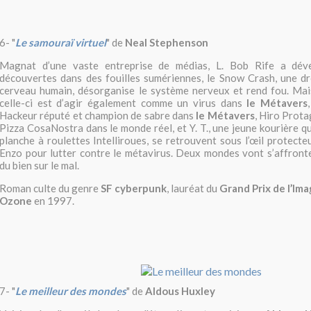
6-
"
Le samouraï virtuel
" de
Neal Stephenson
Magnat d’une vaste entreprise de médias, L. Bob Rife a déve
découvertes dans des fouilles sumériennes, le Snow Crash, une dr
cerveau humain, désorganise le système nerveux et rend fou. Mais
celle-ci est d’agir également comme un virus dans
le Métavers
Hackeur réputé et champion de sabre dans
le Métavers
, Hiro Prota
Pizza CosaNostra dans le monde réel, et Y. T., une jeune kourière q
planche à roulettes Intelliroues, se retrouvent sous l’œil protecte
Enzo pour lutter contre le métavirus. Deux mondes vont s’affronter
du bien sur le mal.
Roman culte du genre
SF cyberpunk
, lauréat du
Grand Prix de l’Ima
Ozone
en 1997.
7-
"
Le meilleur des mondes
" de
Aldous Huxley