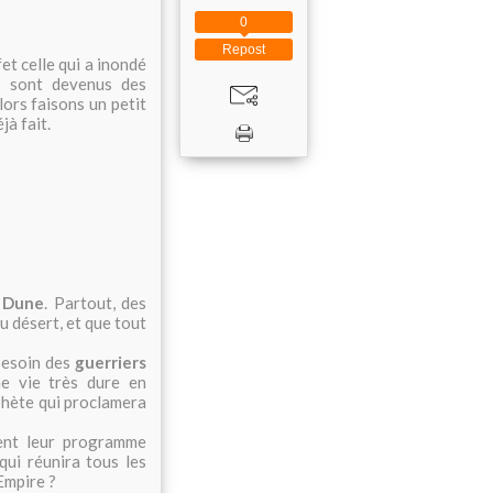
0
Repost
fet celle qui a inondé
s sont devenus des
lors faisons un petit
jà fait.
e
Dune
. Partout, des
du désert, et que tout
 besoin des
guerriers
e vie très dure en
ophète qui proclamera
ent leur programme
qui réunira tous les
'Empire ?