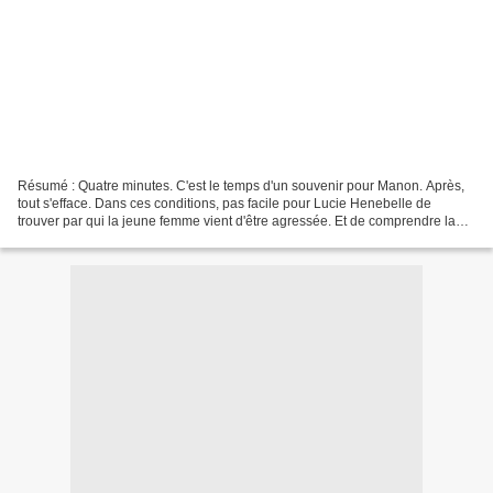
Résumé : Quatre minutes. C'est le temps d'un souvenir pour Manon. Après,
tout s'efface. Dans ces conditions, pas facile pour Lucie Henebelle de
trouver par qui la jeune femme vient d'être agressée. Et de comprendre la
signification des mots gravés au...