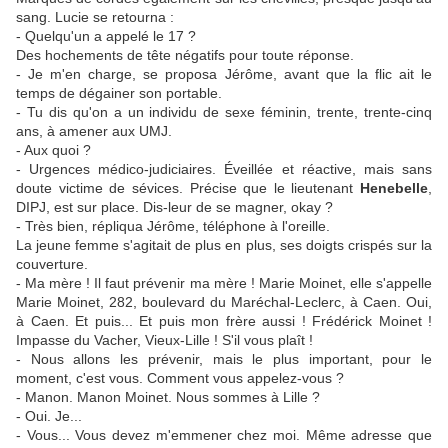
sang. Lucie se retourna :
- Quelqu'un a appelé le 17 ?
Des hochements de tête négatifs pour toute réponse.
- Je m'en charge, se proposa Jérôme, avant que la flic ait le
temps de dégainer son portable.
- Tu dis qu'on a un individu de sexe féminin, trente, trente-cinq
ans, à amener aux UMJ.
- Aux quoi ?
- Urgences médico-judiciaires. Éveillée et réactive, mais sans
doute victime de sévices. Précise que le lieutenant
Henebelle
,
DIPJ, est sur place. Dis-leur de se magner, okay ?
- Très bien, répliqua Jérôme, téléphone à l'oreille.
La jeune femme s'agitait de plus en plus, ses doigts crispés sur la
couverture.
- Ma mère ! Il faut prévenir ma mère ! Marie Moinet, elle s'appelle
Marie Moinet, 282, boulevard du Maréchal-Leclerc, à Caen. Oui,
à Caen. Et puis... Et puis mon frère aussi ! Frédérick Moinet !
Impasse du Vacher, Vieux-Lille ! S'il vous plaît !
- Nous allons les prévenir, mais le plus important, pour le
moment, c'est vous. Comment vous appelez-vous ?
- Manon. Manon Moinet. Nous sommes à Lille ?
- Oui. Je...
- Vous... Vous devez m'emmener chez moi. Même adresse que