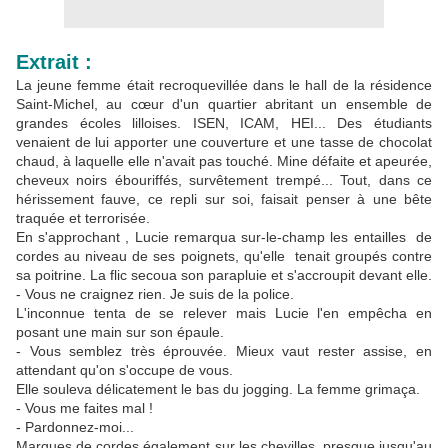
Extrait :
La jeune femme était recroquevillée dans le hall de la résidence
Saint-Michel, au cœur d'un quartier abritant un ensemble de
grandes écoles lilloises. ISEN, ICAM, HEI... Des étudiants
venaient de lui apporter une couverture et une tasse de chocolat
chaud, à laquelle elle n'avait pas touché. Mine défaite et apeurée,
cheveux noirs ébouriffés, survêtement trempé... Tout, dans ce
hérissement fauve, ce repli sur soi, faisait penser à une bête
traquée et terrorisée.
En s'approchant , Lucie remarqua sur-le-champ les entailles de
cordes au niveau de ses poignets, qu'elle tenait groupés contre
sa poitrine. La flic secoua son parapluie et s'accroupit devant elle.
- Vous ne craignez rien. Je suis de la police.
L'inconnue tenta de se relever mais Lucie l'en empêcha en
posant une main sur son épaule.
- Vous semblez très éprouvée. Mieux vaut rester assise, en
attendant qu'on s'occupe de vous.
Elle souleva délicatement le bas du jogging. La femme grimaça.
- Vous me faites mal !
- Pardonnez-moi...
Marques de cordes également sur les chevilles, presque jusqu'au