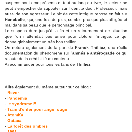
suspens sont omniprésents et tout au long du livre, le lecteur ne
peut s'empêcher de supputer sur l'identité dudit Professeur, mais
aussi de son agresseur. Le hic de cette intrigue repose en fait sur
Henebelle
, qui, une fois de plus, semble presque plus affligée et
mal dans sa peau que le personnage principal.
Le suspens dure jusqu'à la fin et un retournement de situation
que l'on n'attendait pas arrive pour clôturer l'intrigue, ce qui
donne globalement un très bon thriller.
On notera également de la part de
Franck Thilliez
, une réelle
documentation du phénomène sur l'
amnésie antérograde
ce qui
rajoute de la crédibilité au contenu.
A recommander pour tous les fans de
Thilliez
.
A lire également du même auteur sur ce blog :
-
Rêver
-
Pandemia
-
le syndrome E
-
Train d'enfer pour ange rouge
-
AtomKa
-
Gataca
-
La forêt des ombres
-
1991