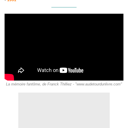
___________
La mémoire fantôme, de Franck Thilliez - "www.audetourdunlivre.com"