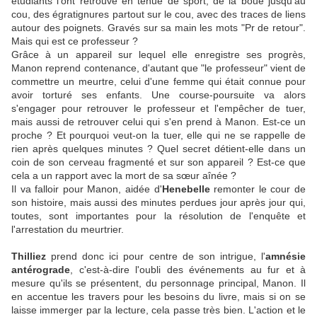
étudiants l'ont retrouvé en tenue de sport, de la boue jusqu'au
cou, des égratignures partout sur le cou, avec des traces de liens
autour des poignets. Gravés sur sa main les mots "Pr de retour".
Mais qui est ce professeur ?
Grâce à un appareil sur lequel elle enregistre ses progrès,
Manon reprend contenance, d'autant que "le professeur" vient de
commettre un meurtre, celui d'une femme qui était connue pour
avoir torturé ses enfants. Une course-poursuite va alors
s'engager pour retrouver le professeur et l'empêcher de tuer,
mais aussi de retrouver celui qui s'en prend à Manon. Est-ce un
proche ? Et pourquoi veut-on la tuer, elle qui ne se rappelle de
rien après quelques minutes ? Quel secret détient-elle dans un
coin de son cerveau fragmenté et sur son appareil ? Est-ce que
cela a un rapport avec la mort de sa sœur aînée ?
Il va falloir pour Manon, aidée d'
Henebelle
remonter le cour de
son histoire, mais aussi des minutes perdues jour après jour qui,
toutes, sont importantes pour la résolution de l'enquête et
l'arrestation du meurtrier.
Thilliez
prend donc ici pour centre de son intrigue, l'
amnésie
antérograde
, c'est-à-dire l'oubli des événements au fur et à
mesure qu'ils se présentent, du personnage principal, Manon. Il
en accentue les travers pour les besoins du livre, mais si on se
laisse immerger par la lecture, cela passe très bien. L'action et le