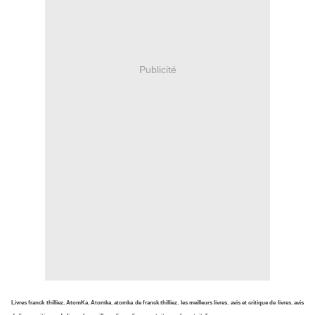
Publicité
Livres franck thilliez
,
AtomKa
,
Atomka
,
atomka de franck thilliez
,
les meilleurs livres
,
avis et critique de livres
,
avis