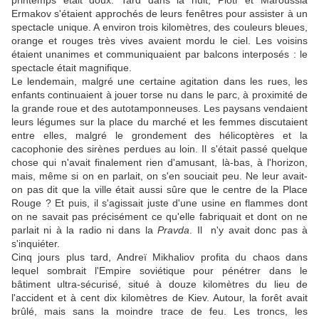
printemps était doux. Tard dans la nuit, Piotr et Maroussia
Ermakov s'étaient approchés de leurs fenêtres pour assister à un
spectacle unique. A environ trois kilomètres, des couleurs bleues,
orange et rouges très vives avaient mordu le ciel. Les voisins
étaient unanimes et communiquaient par balcons interposés : le
spectacle était magnifique.
Le lendemain, malgré une certaine agitation dans les rues, les
enfants continuaient à jouer torse nu dans le parc, à proximité de
la grande roue et des autotamponneuses. Les paysans vendaient
leurs légumes sur la place du marché et les femmes discutaient
entre elles, malgré le grondement des hélicoptères et la
cacophonie des sirènes perdues au loin. Il s'était passé quelque
chose qui n'avait finalement rien d'amusant, là-bas, à l'horizon,
mais, même si on en parlait, on s'en souciait peu. Ne leur avait-
on pas dit que la ville était aussi sûre que le centre de la Place
Rouge ? Et puis, il s'agissait juste d'une usine en flammes dont
on ne savait pas précisément ce qu'elle fabriquait et dont on ne
parlait ni à la radio ni dans la
Pravda
. Il n'y avait donc pas à
s'inquiéter.
Cinq jours plus tard, Andreï Mikhaliov profita du chaos dans
lequel sombrait l'Empire soviétique pour pénétrer dans le
bâtiment ultra-sécurisé, situé à douze kilomètres du lieu de
l'accident et à cent dix kilomètres de Kiev. Autour, la forêt avait
brûlé, mais sans la moindre trace de feu. Les troncs, les