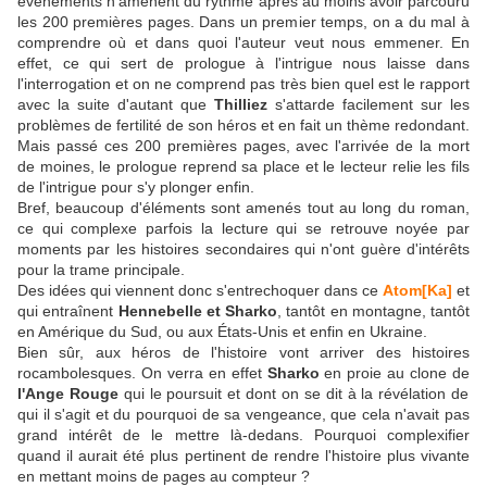
évènements n'amènent du rythme après au moins avoir parcouru
les 200 premières pages. Dans un premier temps, on a du mal à
comprendre où et dans quoi l'auteur veut nous emmener. En
effet, ce qui sert de prologue à l'intrigue nous laisse dans
l'interrogation et on ne comprend pas très bien quel est le rapport
avec la suite d'autant que
Thilliez
s'attarde facilement sur les
problèmes de fertilité de son héros et en fait un thème redondant.
Mais passé ces 200 premières pages, avec l'arrivée de la mort
de moines, le prologue reprend sa place et le lecteur relie les fils
de l'intrigue pour s'y plonger enfin.
Bref, beaucoup d'éléments sont amenés tout au long du roman,
ce qui complexe parfois la lecture qui se retrouve noyée par
moments par les histoires secondaires qui n'ont guère d'intérêts
pour la trame principale.
Des idées qui viennent donc s'entrechoquer dans ce
Atom[Ka]
et
qui entraînent
Hennebelle et Sharko
, tantôt en montagne, tantôt
en Amérique du Sud, ou aux États-Unis et enfin en Ukraine.
Bien sûr, aux héros de l'histoire vont arriver des histoires
rocambolesques. On verra en effet
Sharko
en proie au clone de
l'Ange Rouge
qui le poursuit et dont on se dit à la révélation de
qui il s'agit et du pourquoi de sa vengeance, que cela n'avait pas
grand intérêt de le mettre là-dedans. Pourquoi complexifier
quand il aurait été plus pertinent de rendre l'histoire plus vivante
en mettant moins de pages au compteur ?