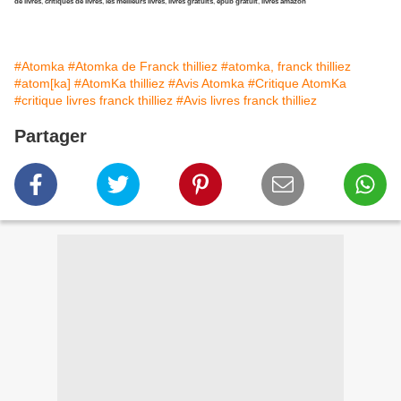
de livres
,
critiques de livres
,
les meilleurs livres
,
livres gratuits
,
epub gratuit
,
livres amazon
#Atomka
#Atomka de Franck thilliez
#atomka, franck thilliez
#atom[ka]
#AtomKa thilliez
#Avis Atomka
#Critique AtomKa
#critique livres franck thilliez
#Avis livres franck thilliez
Partager