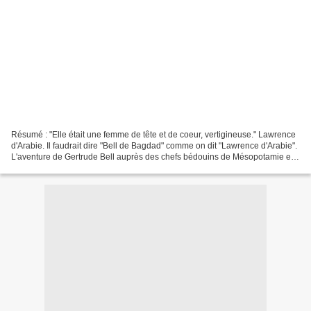
Résumé : "Elle était une femme de tête et de coeur, vertigineuse." Lawrence
d'Arabie. Il faudrait dire "Bell de Bagdad" comme on dit "Lawrence d'Arabie".
L'aventure de Gertrude Bell auprès des chefs bédouins de Mésopotamie est
le reflet au féminin de...