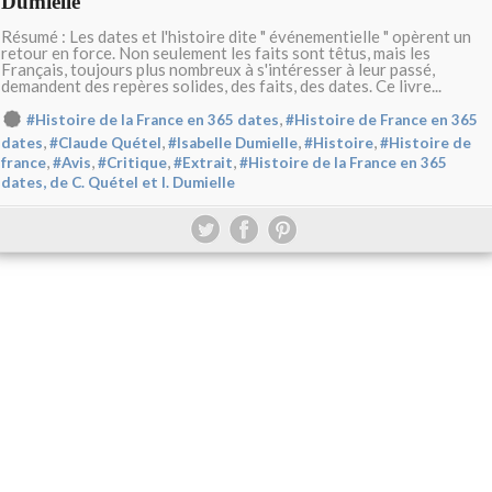
Dumielle
Résumé : Les dates et l'histoire dite " événementielle " opèrent un
retour en force. Non seulement les faits sont têtus, mais les
Français, toujours plus nombreux à s'intéresser à leur passé,
demandent des repères solides, des faits, des dates. Ce livre...
,
#Histoire de la France en 365 dates
#Histoire de France en 365
,
,
,
,
dates
#Claude Quétel
#Isabelle Dumielle
#Histoire
#Histoire de
,
,
,
,
france
#Avis
#Critique
#Extrait
#Histoire de la France en 365
dates, de C. Quétel et I. Dumielle