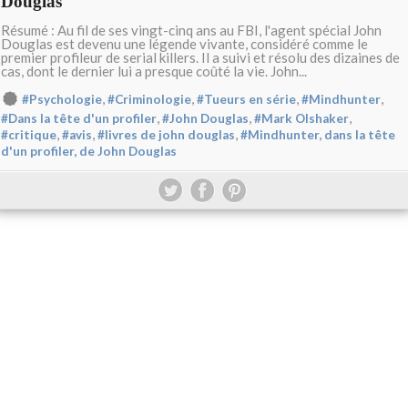
Douglas
Résumé : Au fil de ses vingt-cinq ans au FBI, l'agent spécial John
Douglas est devenu une légende vivante, considéré comme le
premier profileur de serial killers. Il a suivi et résolu des dizaines de
cas, dont le dernier lui a presque coûté la vie. John...
,
,
,
,
#Psychologie
#Criminologie
#Tueurs en série
#Mindhunter
,
,
,
#Dans la tête d'un profiler
#John Douglas
#Mark Olshaker
,
,
,
#critique
#avis
#livres de john douglas
#Mindhunter, dans la tête
d'un profiler, de John Douglas