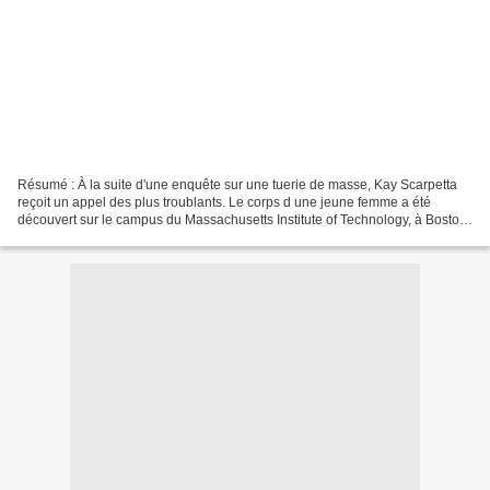
Résumé : À la suite d'une enquête sur une tuerie de masse, Kay Scarpetta
reçoit un appel des plus troublants. Le corps d une jeune femme a été
découvert sur le campus du Massachusetts Institute of Technology, à Boston.
La victime, jeune et riche diplômée...