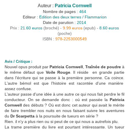
Auteur :
Patricia Cornwell
Nombre de pages :
464
Editeur :
Edition des deux terres / Flammarion
Date de parution :
2014
Prix :
21.60 euros
(broché) -
9.99 euros
(epub) -
8.60 euros
(poche)
ISBN :
978-2253000549
Avis / Critique :
Nouvel opus produit par
Patricia Cornwell
,
Traînée de poudre
à
le même défaut que
Voile Rouge
. Il réside en grande partie
dans l'écriture qui se passe à la première personne. Ca coince.
L'autre bémol est que l'histoire est racontée d'une manière
assez confuse.
L'auteur passe d'une idée à une autre ce qui nous fait perdre le fil
conducteur. On se demande donc : où est passée la
Patricia
Cornwell
des débuts ? Où est donc cet auteur qui avait le mérite
de faire trembler nos nuits en nous faisant suivre les aventures
du
Dr Scarpetta
à la poursuite de tueurs en série ?
Rien. il n'y a plus rien ou si peut de ce qui nous a autrefois plu.
La trame première du livre est pourtant intéressante. Un tueur