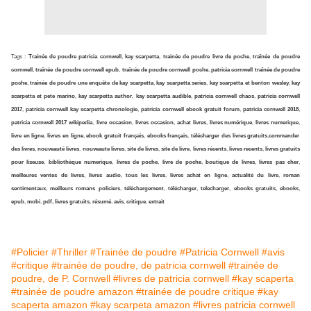
Tags :
Trainée de poudre patricia cornwell
,
kay scarpetta
,
trainée de poudre livre de poche
,
traînée de poudre
cornwell
,
traînée de poudre cornwell epub
,
traînée de poudre cornwell poche
,
patricia cornwell traînée de poudre
poche
,
traînée de poudre une enquête de kay scarpetta
,
kay scarpetta series
,
kay scarpetta et benton wesley
,
kay
scarpetta et pete marino
,
kay scarpetta author
,
kay scarpetta audible
,
patricia cornwell chaos
,
patricia cornwell
2017
,
patricia cornwell kay scarpetta chronologie
,
patricia cornwell ebook gratuit forum
,
patricia cornwell 2018
,
patricia cornwell 2017 wikipedia
,
livre occasion
,
livres occasion
,
achat livres
,
livres numérique
,
livres numerique
,
livre en ligne
,
livres en ligne
,
ebook gratuit français
,
ebooks français
,
télécharger des livres gratuits
,
commander
des livres
,
nouveauté livres
,
nouveaute livres
,
site de livres
,
site de livre
,
livres récents
,
livres recents
,
livres gratuits
pour liseuse
,
bibliothèque numerique
,
livres de poche
,
livre de poche
,
boutique de livres
,
livres pas cher
,
meilleures ventes de livres
,
livres audio
,
tous les livres
,
livres achat en ligne
,
actualité du livre
,
roman
sentimentaux
,
meilleurs romans policiers
,
téléchargement
,
télécharger
,
telecharger
,
ebooks gratuits
,
ebooks
,
epub
,
mobi
,
pdf, livres gratuits
,
résumé
,
avis
,
critique
,
extrait
#Policier
#Thriller
#Trainée de poudre
#Patricia Cornwell
#avis
#critique
#trainée de poudre, de patricia cornwell
#trainée de
poudre, de P. Cornwell
#livres de patricia cornwell
#kay scaperta
#trainée de poudre amazon
#trainée de poudre critique
#kay
scaperta amazon
#kay scarpeta amazon
#livres patricia cornwell