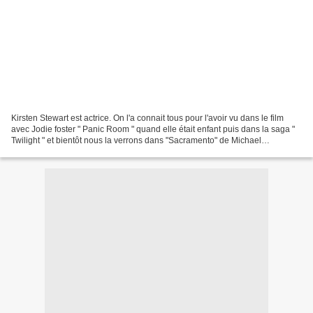
Kirsten Stewart est actrice. On l'a connait tous pour l'avoir vu dans le film
avec Jodie foster " Panic Room " quand elle était enfant puis dans la saga "
Twilight " et bientôt nous la verrons dans "Sacramento" de Michael
Angarano. Mais Kirsten Stewart...