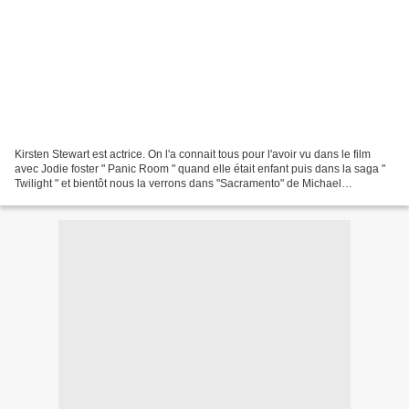
Kirsten Stewart est actrice. On l'a connait tous pour l'avoir vu dans le film
avec Jodie foster " Panic Room " quand elle était enfant puis dans la saga "
Twilight " et bientôt nous la verrons dans "Sacramento" de Michael
Angarano. Mais Kirsten Stewart...