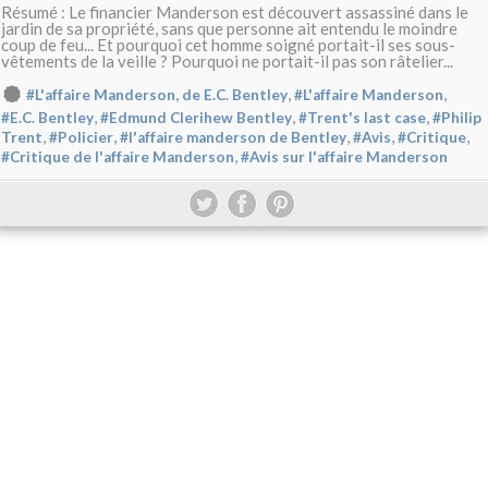
Résumé : Le financier Manderson est découvert assassiné dans le
jardin de sa propriété, sans que personne ait entendu le moindre
coup de feu... Et pourquoi cet homme soigné portait-il ses sous-
vêtements de la veille ? Pourquoi ne portait-il pas son râtelier...
,
,
#L'affaire Manderson, de E.C. Bentley
#L'affaire Manderson
,
,
,
#E.C. Bentley
#Edmund Clerihew Bentley
#Trent's last case
#Philip
,
,
,
,
,
Trent
#Policier
#l'affaire manderson de Bentley
#Avis
#Critique
,
#Critique de l'affaire Manderson
#Avis sur l'affaire Manderson