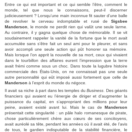
Entre ce qui est important et ce qui semble l’être, comment le
monde, tel que nous le connaissons, peut-il discerner
judicieusement ? Lorsqu’une main inconnue fit sauter d’une balle
de revolver le cerveau indomptable et rusé de
Sigsbee
Manderson
, le monde ne perdit rien qui valût une seule larme.
Au contraire, il y gagna quelque chose de mémorable. Il se vit
soudainement rappeler la vanité de la fortune que le mort avait
accumulée sans s’être fait un seul ami pour le pleurer, et sans
avoir accompli une seule action qui pût honorer sa mémoire.
Mais lorsque l’on apprit la nouvelle de sa mort, ceux qui vivaient
dans le tourbillon des affaires eurent l’impression que la terre
avait frémi comme sous un choc. Dans toute la lugubre histoire
commerciale des États-Unis, on ne connaissait pas une seule
autre personnalité qui eût imposé aussi fortement que celle de
Manderson
à l’esprit du monde du négoce.
Il avait sa niche à part dans les temples du
Business
. Des géants
financiers qui avaient eu l’énergie de diriger et d’augmenter la
puissance du capital, en s’appropriant des millions pour leur
peine, avaient existé avant lui. Mais le cas de
Manderson
présentait cette singularité : un pâle halo romanesque de pirate,
chose particulièrement chère aux cœurs de ses concitoyens,
avait auréolé sa tête, pendant les années où il avait été, de l’avis
de tous, le gardien indisputable de la stabilité financière, le