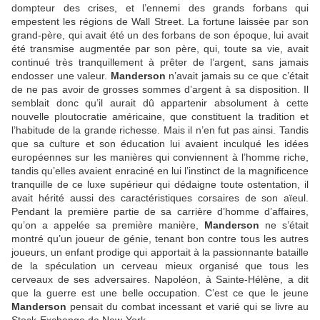
dompteur des crises, et l’ennemi des grands forbans qui
empestent les régions de Wall Street. La fortune laissée par son
grand-père, qui avait été un des forbans de son époque, lui avait
été transmise augmentée par son père, qui, toute sa vie, avait
continué très tranquillement à prêter de l’argent, sans jamais
endosser une valeur.
Manderson
n’avait jamais su ce que c’était
de ne pas avoir de grosses sommes d’argent à sa disposition. Il
semblait donc qu’il aurait dû appartenir absolument à cette
nouvelle ploutocratie américaine, que constituent la tradition et
l’habitude de la grande richesse. Mais il n’en fut pas ainsi. Tandis
que sa culture et son éducation lui avaient inculqué les idées
européennes sur les manières qui conviennent à l’homme riche,
tandis qu’elles avaient enraciné en lui l’instinct de la magnificence
tranquille de ce luxe supérieur qui dédaigne toute ostentation, il
avait hérité aussi des caractéristiques corsaires de son aïeul.
Pendant la première partie de sa carrière d’homme d’affaires,
qu’on a appelée sa première manière,
Manderson
ne s’était
montré qu’un joueur de génie, tenant bon contre tous les autres
joueurs, un enfant prodige qui apportait à la passionnante bataille
de la spéculation un cerveau mieux organisé que tous les
cerveaux de ses adversaires. Napoléon, à Sainte-Hélène, a dit
que la guerre est une belle occupation. C’est ce que le jeune
Manderson
pensait du combat incessant et varié qui se livre au
Stock-Exchange de New-York.