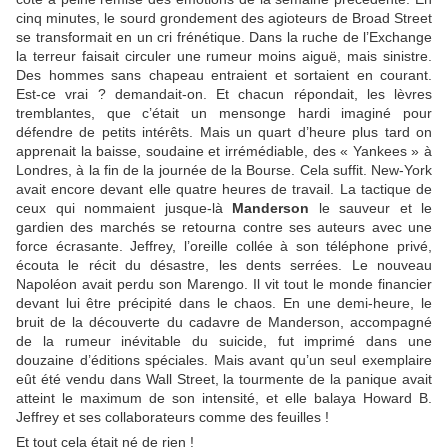
cinq minutes, le sourd grondement des agioteurs de Broad Street
se transformait en un cri frénétique. Dans la ruche de l’Exchange
la terreur faisait circuler une rumeur moins aiguë, mais sinistre.
Des hommes sans chapeau entraient et sortaient en courant.
Est-ce vrai ? demandait-on. Et chacun répondait, les lèvres
tremblantes, que c’était un mensonge hardi imaginé pour
défendre de petits intérêts. Mais un quart d’heure plus tard on
apprenait la baisse, soudaine et irrémédiable, des « Yankees » à
Londres, à la fin de la journée de la Bourse. Cela suffit. New-York
avait encore devant elle quatre heures de travail. La tactique de
ceux qui nommaient jusque-là
Manderson
le sauveur et le
gardien des marchés se retourna contre ses auteurs avec une
force écrasante. Jeffrey, l’oreille collée à son téléphone privé,
écouta le récit du désastre, les dents serrées. Le nouveau
Napoléon avait perdu son Marengo. Il vit tout le monde financier
devant lui être précipité dans le chaos. En une demi-heure, le
bruit de la découverte du cadavre de Manderson, accompagné
de la rumeur inévitable du suicide, fut imprimé dans une
douzaine d’éditions spéciales. Mais avant qu’un seul exemplaire
eût été vendu dans Wall Street, la tourmente de la panique avait
atteint le maximum de son intensité, et elle balaya Howard B.
Jeffrey et ses collaborateurs comme des feuilles !
Et tout cela était né de rien !