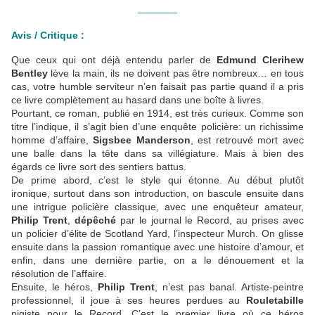
_______
Avis / Critique :
Que ceux qui ont déjà entendu parler de
Edmund Clerihew
Bentley
lève la main, ils ne doivent pas être nombreux… en tous
cas, votre humble serviteur n’en faisait pas partie quand il a pris
ce livre complètement au hasard dans une boîte à livres.
Pourtant, ce roman, publié en 1914, est très curieux. Comme son
titre l’indique, il s’agit bien d’une enquête policière: un richissime
homme d’affaire,
Sigsbee Manderson
, est retrouvé mort avec
une balle dans la tête dans sa villégiature. Mais à bien des
égards ce livre sort des sentiers battus.
De prime abord, c’est le style qui étonne. Au début plutôt
ironique, surtout dans son introduction, on bascule ensuite dans
une intrigue policière classique, avec une enquêteur amateur,
Philip Trent
,
dépêché
par le journal le Record, au prises avec
un policier d’élite de Scotland Yard, l’inspecteur Murch. On glisse
ensuite dans la passion romantique avec une histoire d’amour, et
enfin, dans une dernière partie, on a le dénouement et la
résolution de l’affaire.
Ensuite, le héros,
Philip Trent
, n’est pas banal. Artiste-peintre
professionnel, il joue à ses heures perdues au
Rouletabille
pigiste pour le Record. C’est le premier livre où ce héros