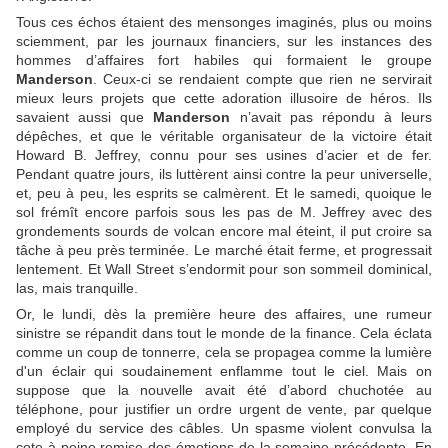
Tous ces échos étaient des mensonges imaginés, plus ou moins
sciemment, par les journaux financiers, sur les instances des
hommes d’affaires fort habiles qui formaient le groupe
Manderson
. Ceux-ci se rendaient compte que rien ne servirait
mieux leurs projets que cette adoration illusoire de héros. Ils
savaient aussi que
Manderson
n’avait pas répondu à leurs
dépêches, et que le véritable organisateur de la victoire était
Howard B. Jeffrey, connu pour ses usines d’acier et de fer.
Pendant quatre jours, ils luttèrent ainsi contre la peur universelle,
et, peu à peu, les esprits se calmèrent. Et le samedi, quoique le
sol frémît encore parfois sous les pas de M. Jeffrey avec des
grondements sourds de volcan encore mal éteint, il put croire sa
tâche à peu près terminée. Le marché était ferme, et progressait
lentement. Et Wall Street s’endormit pour son sommeil dominical,
las, mais tranquille.
Or, le lundi, dès la première heure des affaires, une rumeur
sinistre se répandit dans tout le monde de la finance. Cela éclata
comme un coup de tonnerre, cela se propagea comme la lumière
d'un éclair qui soudainement enflamme tout le ciel. Mais on
suppose que la nouvelle avait été d’abord chuchotée au
téléphone, pour justifier un ordre urgent de vente, par quelque
employé du service des câbles. Un spasme violent convulsa la
cote à peine remise des émotions de la semaine précédente. En