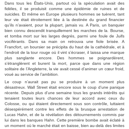
Dans tous les États-Unis, partout où la spéculation avait des
fidèles, il se produisit comme une épidémie de ruines et de
suicides. Et même en Europe plusieurs hommes se tuèrent, tant
leur vie était étroitement liée à la destinée du grand financier
qu’ils n’avaient, pour la plupart, jamais vu. A Paris, un banquier
bien connu descendit tranquillement les marches de la. Bourse,
et tomba mort sur les larges degrés, parmi une foule de Juifs
vociférants. Dans sa main on retrouva une fiole brisée. A
Francfort, un boursier se précipita du haut de la cathédrale, et à
l’endroit de la tour rouge où il vint s’écraser, il laissa une marque
plus sanglante encore. Des hommes se poignardèrent,
s’étranglèrent et burent la mort, parce que dans une région
solitaire de l’Angleterre, la vie avait cessé d’animer un cœur froid,
voué au service de l’ambition.
Le coup n’aurait pas pu se produire à un moment plus
désastreux. Wall Street était encore sous le coup d’une panique
récente. Depuis plus d’une semaine tous les grands intérêts qui
tenaient toutes leurs chances de leur accord avec ceux du
Colosse, ou qui étaient directement sous son contrôle, luttaient
désespérément contre les effets de la brusque arrestation de
Lucas Hahn, et de la révélation des détournements commis par
lui dans les banques Hahn. Cette première bombe avait éclaté à
un moment où le marché était en baisse, bien au-delà des limites