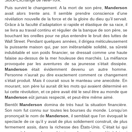
Puis survint le changement. A la mort de son père,
Manderson
avait alors trente ans. Il semble prendre conscience d’une
révélation nouvelle de la force et de la gloire du dieu qu’il servait.
Grâce à la faculté d’adaptation si rapide et élastique de sa race, il
se livra au travail continu et régulier de la banque de son père, se
bouchant les oreilles pour ne plus entendre le bruit des luttes de
Wall Street. Pendant quelques années, il dirigea méticuleusement
la puissante maison qui, par son inébranlable solidité, sa sûreté
indubitable et son poids financier, se dressait comme une haute
falaise au-dessus de la mer houleuse des marchés. La méfiance
provoquée par les aventures de sa jeunesse s’était dissipée.
Manderson
était évidemment devenu un autre homme.
Personne n’aurait pu dire exactement comment ce changement
s’était produit. Mais il courait sous le manteau une anecdote. En
mourant, son père lui aurait dit les mots qui avaient déterminé en
lui cette révolution, et ce père avait été le seul être au monde que
Manderson
eût jamais respecté, et peut-être même aimé.
Bientôt
Manderson
domina de très haut la situation financière.
Son nom fut connu sur toutes les bourses du monde. Lorsqu’on
prononçait le nom de
Manderson
, il semblait que l’on évoquait le
spectacle de ce qu’il y avait de plus solidement construit, de plus
fermement assis, dans la richesse des États-Unis. C’était lui qui