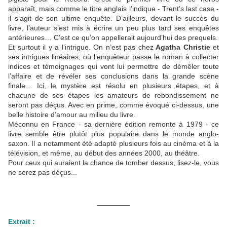
apparaît, mais comme le titre anglais l’indique - Trent’s last case -
il s’agit de son ultime enquête. D’ailleurs, devant le succès du
livre, l’auteur s’est mis à écrire un peu plus tard ses enquêtes
antérieures… C’est ce qu’on appellerait aujourd’hui des prequels.
Et surtout il y a l’intrigue. On n’est pas chez
Agatha Christie
et
ses intrigues linéaires, où l’enquêteur passe le roman à collecter
indices et témoignages qui vont lui permettre de démêler toute
l’affaire et de révéler ses conclusions dans la grande scène
finale… Ici, le mystère est résolu en plusieurs étapes, et à
chacune de ses étapes les amateurs de rebondissement ne
seront pas déçus. Avec en prime, comme évoqué ci-dessus, une
belle histoire d’amour au milieu du livre.
Méconnu en France - sa dernière édition remonte à 1979 - ce
livre semble être plutôt plus populaire dans le monde anglo-
saxon. Il a notamment été adapté plusieurs fois au cinéma et à la
télévision, et même, au début des années 2000, au théâtre.
Pour ceux qui auraient la chance de tomber dessus, lisez-le, vous
ne serez pas déçus...
________
Extrait :