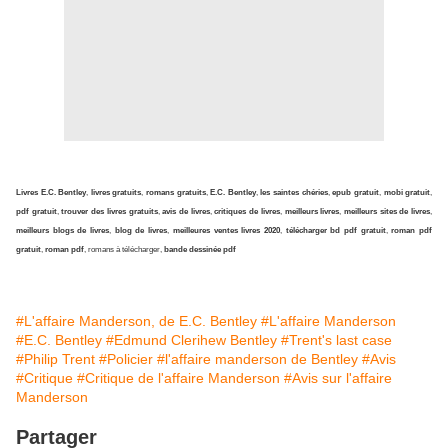
Livres E.C. Bentley
,
livres gratuits
,
romans gratuits
,
E.C. Bentley
,
les saintes chéries
,
epub gratuit
,
mobi gratuit
,
pdf gratuit
,
trouver des livres gratuits
,
avis de livres
,
critiques de livres
,
meilleurs livres
,
meilleurs sites de livres
,
meilleurs blogs de livres
,
blog de livres
,
meilleures ventes livres 2020
,
télécharger bd pdf gratuit
,
roman pdf
gratuit
,
roman pdf
, romans à télécharger,
bande dessinée pdf
#L'affaire Manderson, de E.C. Bentley
#L'affaire Manderson
#E.C. Bentley
#Edmund Clerihew Bentley
#Trent's last case
#Philip Trent
#Policier
#l'affaire manderson de Bentley
#Avis
#Critique
#Critique de l'affaire Manderson
#Avis sur l'affaire
Manderson
Partager