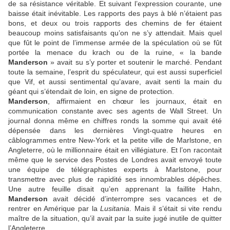
de sa résistance véritable. Et suivant l’expression courante, une
baisse était inévitable. Les rapports des pays à blé n’étaient pas
bons, et deux ou trois rapports des chemins de fer étaient
beaucoup moins satisfaisants qu’on ne s’y attendait. Mais quel
que fût le point de l’immense armée de la spéculation où se fût
portée la menace du krach ou de la ruine, « la bande
Manderson
» avait su s’y porter et soutenir le marché. Pendant
toute la semaine, l’esprit du spéculateur, qui est aussi superficiel
que Vif, et aussi sentimental qu’avare, avait senti la main du
géant qui s’étendait de loin, en signe de protection.
Manderson
, affirmaient en chœur les journaux, était en
communication constante avec ses agents de Wall Street. Un
journal donna même en chiffres ronds la somme qui avait été
dépensée dans les dernières Vingt-quatre heures en
câblogrammes entre New-York et la petite ville de Marlstone, en
Angleterre, où le millionnaire était en villégiature. Et l’on racontait
même que le service des Postes de Londres avait envoyé toute
une équipe de télégraphistes experts à Marlstone, pour
transmettre avec plus de rapidité ses innombrables dépêches.
Une autre feuille disait qu’en apprenant la faillite Hahn,
Manderson
avait décidé d’interrompre ses vacances et de
rentrer en Amérique par la
Lusitania
. Mais il s’était si vite rendu
maître de la situation, qu’il avait par la suite jugé inutile de quitter
l’Angleterre.