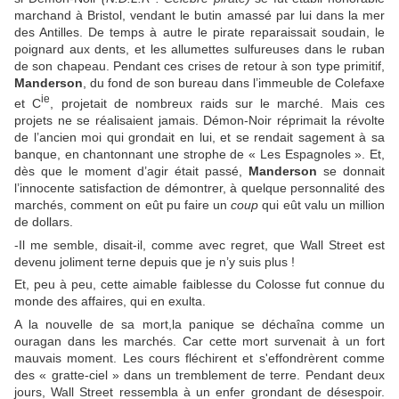
marchand à Bristol, vendant le butin amassé par lui dans la mer
des Antilles. De temps à autre le pirate reparaissait soudain, le
poignard aux dents, et les allumettes sulfureuses dans le ruban
de son chapeau. Pendant ces crises de retour à son type primitif,
Manderson
, du fond de son bureau dans l’immeuble de Colefaxe
ie
et C
, projetait de nombreux raids sur le marché. Mais ces
projets ne se réalisaient jamais. Démon-Noir réprimait la révolte
de l’ancien moi qui grondait en lui, et se rendait sagement à sa
banque, en chantonnant une strophe de « Les Espagnoles ». Et,
dès que le moment d’agir était passé,
Manderson
se donnait
l’innocente satisfaction de démontrer, à quelque personnalité des
marchés, comment on eût pu faire un
coup
qui eût valu un million
de dollars.
-Il me semble, disait-il, comme avec regret, que Wall Street est
devenu joliment terne depuis que je n’y suis plus !
Et, peu à peu, cette aimable faiblesse du Colosse fut connue du
monde des affaires, qui en exulta.
A la nouvelle de sa mort,la panique se déchaîna comme un
ouragan dans les marchés. Car cette mort survenait à un fort
mauvais moment. Les cours fléchirent et s'effondrèrent comme
des « gratte-ciel » dans un tremblement de terre. Pendant deux
jours, Wall Street ressembla à un enfer grondant de désespoir.