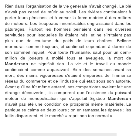
Rien dans l’organisation de la vie générale n’avait changé. Le blé
n’avait pas cessé de mûrir au soleil. Les rivières continuaient à
porter leurs péniches, et à verser la force motrice à des milliers
de moteurs. Les troupeaux innombrables engraissaient dans les
pâturages. Partout les hommes peinaient dans les diverses
servitudes pour lesquelles ils étaient nés, et ne s’irritaient pas
plus que de coutume du poids de leurs chaînes. Bellone
murmurait comme toujours, et continuait cependant à dormir de
son sommeil inquiet. Pour toute l’humanité, sauf pour un demi-
million de joueurs à moitié fous et aveugles, la mort de
Manderson
ne signifiait rien. La vie et le travail du monde
continuaient comme auparavant. Bien des semaines avant sa
mort, des mains vigoureuses s’étaient emparées de l’immense
réseau du commerce et de l’industrie qui était sous son autorité.
Avant qu’il ne fût même enterré, ses compatriotes avaient fait une
étrange découverte ; ils comprirent que l’existence du puissant
moteur de monopolisation qui s’appelait Sigsbee
Manderson
n’avait pas été une condition de prospérité même matérielle. La
panique se calma en deux jours ; on en ramassa les épaves ; les
faillis disparurent, et le marché « reprit son ton normal ».
_____________