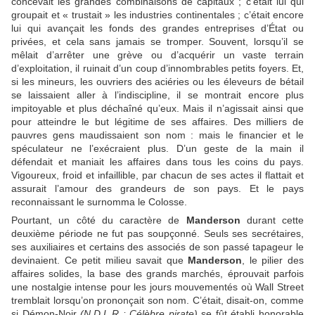
concevait les grandes combinaisons de capitaux ; c’était lui qui
groupait et « trustait » les industries continentales ; c’était encore
lui qui avançait les fonds des grandes entreprises d’État ou
privées, et cela sans jamais se tromper. Souvent, lorsqu’il se
mêlait d’arrêter une grève ou d’acquérir un vaste terrain
d’exploitation, il ruinait d’un coup d’innombrables petits foyers. Et,
si les mineurs, les ouvriers des aciéries ou les éleveurs de bétail
se laissaient aller à l’indiscipline, il se montrait encore plus
impitoyable et plus déchaîné qu’eux. Mais il n’agissait ainsi que
pour atteindre le but légitime de ses affaires. Des milliers de
pauvres gens maudissaient son nom : mais le financier et le
spéculateur ne l’exécraient plus. D’un geste de la main il
défendait et maniait les affaires dans tous les coins du pays.
Vigoureux, froid et infaillible, par chacun de ses actes il flattait et
assurait l’amour des grandeurs de son pays. Et le pays
reconnaissant le surnomma le Colosse.
Pourtant, un côté du caractère de
Manderson
durant cette
deuxième période ne fut pas soupçonné. Seuls ses secrétaires,
ses auxiliaires et certains des associés de son passé tapageur le
devinaient. Ce petit milieu savait que
Manderson
, le pilier des
affaires solides, la base des grands marchés, éprouvait parfois
une nostalgie intense pour les jours mouvementés où Wall Street
tremblait lorsqu’on prononçait son nom. C’était, disait-on, comme
si Démon-Noir
(N.D.L.R : Célèbre pirate)
se fût établi honorable