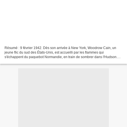
Résumé : 9 février 1942. Dès son arrivée à New York, Woodrow Cain, un
jeune flic du sud des États-Unis, est accueilli par les flammes qui
s'échappent du paquebot Normandie, en train de sombrer dans l'Hudson.
C'est au bord de ce même fleuve que va le mener...