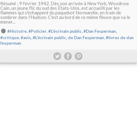
Résumé : 9 février 1942. Dès son arrivée à New York, Woodrow
Cain, un jeune flic du sud des États-Unis, est accueilli par les
flammes qui s'échappent du paquebot Normandie, en train de
sombrer dans l'Hudson. C'est au bord de ce même fleuve que va le
mener...
,
,
,
,
#Histoire
#Policier
#L'écrivain public
#Dan Fesperman
,
,
,
#critique
#avis
#L'écrivain public, de Dan Fesperman
#livres de dan
fesperman