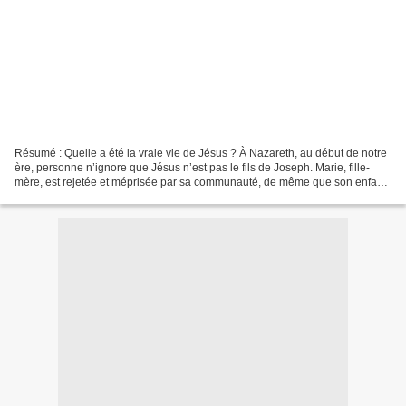
Résumé : Quelle a été la vraie vie de Jésus ? À Nazareth, au début de notre
ère, personne n’ignore que Jésus n’est pas le fils de Joseph. Marie, fille-
mère, est rejetée et méprisée par sa communauté, de même que son enfant :
telle est l’exigence de la...