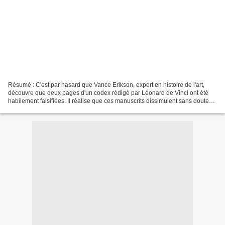
Résumé : C'est par hasard que Vance Erikson, expert en histoire de l'art,
découvre que deux pages d'un codex rédigé par Léonard de Vinci ont été
habilement falsifiées. Il réalise que ces manuscrits dissimulent sans doute
l'un des plus grands secrets détenus...