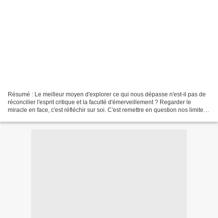
Résumé : Le meilleur moyen d'explorer ce qui nous dépasse n'est-il pas de
réconcilier l'esprit critique et la faculté d'émerveillement ? Regarder le
miracle en face, c'est réfléchir sur soi. C'est remettre en question nos limites.
Et si nous étions tous...