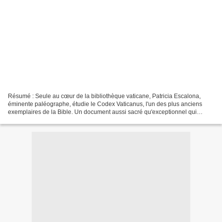
Résumé : Seule au cœur de la bibliothèque vaticane, Patricia Escalona,
éminente paléographe, étudie le Codex Vaticanus, l'un des plus anciens
exemplaires de la Bible. Un document aussi sacré qu'exceptionnel qui
causera sa perte : elle est égorgée, et...