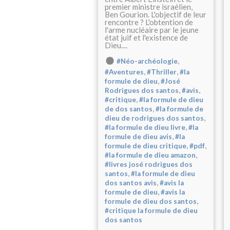
premier ministre israélien,
Ben Gourion. L'objectif de leur
rencontre ? L'obtention de
l'arme nucléaire par le jeune
état juif et l'existence de
Dieu....
,
#Néo-archéologie
,
,
#Aventures
#Thriller
#la
,
formule de dieu
#José
,
,
Rodrigues dos santos
#avis
,
#critique
#la formule de dieu
,
de dos santos
#la formule de
,
dieu de rodrigues dos santos
,
#la formule de dieu livre
#la
,
formule de dieu avis
#la
,
,
formule de dieu critique
#pdf
,
#la formule de dieu amazon
#livres josé rodrigues dos
,
santos
#la formule de dieu
,
dos santos avis
#avis la
,
formule de dieu
#avis la
,
formule de dieu dos santos
#critique la formule de dieu
dos santos