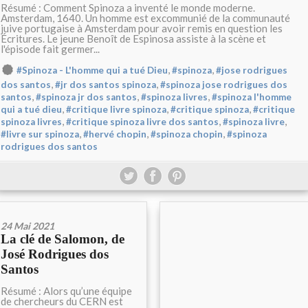
Résumé : Comment Spinoza a inventé le monde moderne.
Amsterdam, 1640. Un homme est excommunié de la communauté
juive portugaise à Amsterdam pour avoir remis en question les
Écritures. Le jeune Benoît de Espinosa assiste à la scène et
l'épisode fait germer...
,
,
#Spinoza - L'homme qui a tué Dieu
#spinoza
#jose rodrigues
,
,
dos santos
#jr dos santos spinoza
#spinoza jose rodrigues dos
,
,
,
santos
#spinoza jr dos santos
#spinoza livres
#spinoza l'homme
,
,
,
qui a tué dieu
#critique livre spinoza
#critique spinoza
#critique
,
,
,
spinoza livres
#critique spinoza livre dos santos
#spinoza livre
,
,
,
#livre sur spinoza
#hervé chopin
#spinoza chopin
#spinoza
rodrigues dos santos
24 Mai 2021
La clé de Salomon, de
José Rodrigues dos
Santos
Résumé : Alors qu’une équipe
de chercheurs du CERN est