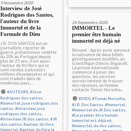
9 Novembre 2020
Interview de José
Rodrigues dos Santos,
l'auteur du livre
24 Septembre 2020
Immortel et de la
IMMORTEL - Le
Formule de Dieu
premier être humain
immortel est déjà né
J.R. DOS SANTOS est un
journaliste, reporter de
Résumé : Après avoir annoncé
guerre, présentateur vedette
la naissance de deux bébés
du 20h au Portugal depuis
génétiquement modifiés, un
plus de 25 ans. Il est aussi
scientifique chinois disparaît.
l'auteur de thrillers qui se
La presse internationale
sont vendus à plusieurs
commence à poser des
millions d'exemplaires et qui
questions, les services
sont traduits dans de
secrets tentent de trouver
nombreux pays....
des réponses, un homme
contacte Tomás Noronha...
,
#AUTEURS
#Jose
,
,
,
Rodrigues dos santos
#2020
#Tomás Noronha
#Immortel, jose rodrigues dos
,
,
#J.R. Dos Santos
#Immortel
,
santos
#interview jose
,
#Immortel de JR Dos santos
,
rodrigues dos santos
#Le premier être humain
,
#interview JR dos santos
#JR
,
immortel est déjà né
,
dos santos
#auteur du livre
,
#Immortel, de dos santos
,
Immortel
#auteur du livre la
,