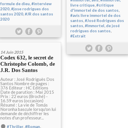
#Immortel, avis
#Immortel,
,
formule de dieu
#interview
,
livre critique
#critique
,
2020
#jose rodrigues dos
,
d'immortel de dos santos
,
santos 2020
#JR dos santos
#avis livre immortel de dos
2020
,
santos
#José Rodrigues dos
,
santos
#Immortel, de josé
,
rodrigues dos santos
#Extrait
14 Juin 2015
Codex 632, le secret de
Christophe Colomb, de
J.R. Dos Santos
Auteur : José Rodriguès Dos
Santos Nombre de pages :
376 Editeur : HC Editions
Date de parution : Mai 2015
Prix : 22 euros (Broché) -
16.59 euros (occasion)
Résumé : La vie de Tomás
Noronha bascule lorsqu'on lui
demande de déchiffrer les
notes d'un professeur...
,
,
#Thriller
#Roman