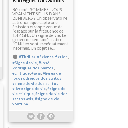
Rodrigues Dos Santos
Résumé : SOMMES-NOUS
VRAIMENT SEULS DANS
L'UNIVERS ? Un observatoire
astronomique capte une
émission étrange venue de
l'espace sur la fréquence de
1.42 GHz. Un signe de vie. Le
gouvernement américain et
l'ONU en sont immédiatement
informés. Un objet se...
,
,
#Thriller
#Science-fiction
,
#Signe de vie
#José
,
Rodrigues dos Santos
,
,
#critique
#avis
#livres de
,
jose rodrigues dos santos
,
#signe de vie dos santos
,
#livre signe de vie
#signe de
,
vie critique
#signe de vie dos
,
santos avis
#signe de vie
youtube