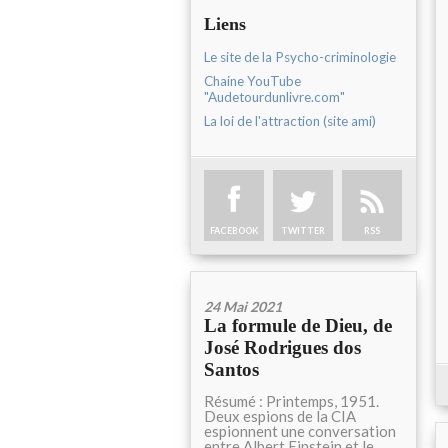
Liens
Le site de la Psycho-criminologie
Chaine YouTube
"Audetourdunlivre.com"
La loi de l'attraction (site ami)
FACEBOOK
TWITTER
RSS
24 Mai 2021
La formule de Dieu, de
José Rodrigues dos
Santos
Résumé : Printemps, 1951.
Deux espions de la CIA
espionnent une conversation
entre Albert Einstein et le