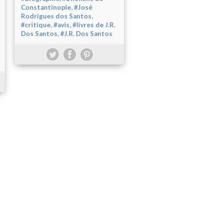
,
Constantinople
#José
,
Rodrigues dos Santos
,
,
#critique
#avis
#livres de J.R.
,
Dos Santos
#J.R. Dos Santos