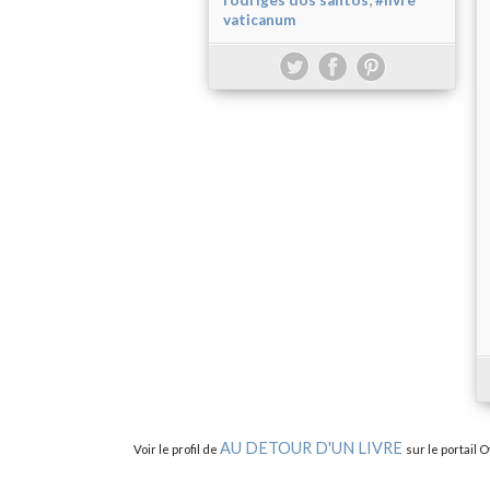
rodriges dos santos
#livre
vaticanum
AU DETOUR D'UN LIVRE
Voir le profil de
sur le portail 