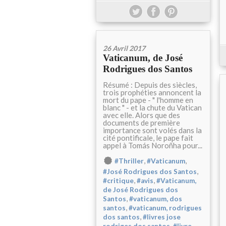
26 Avril 2017
Vaticanum, de José
Rodrigues dos Santos
Résumé : Depuis des siècles,
trois prophéties annoncent la
mort du pape - " l'homme en
blanc " - et la chute du Vatican
avec elle. Alors que des
documents de première
importance sont volés dans la
cité pontificale, le pape fait
appel à Tomás Noroñha pour...
,
,
#Thriller
#Vaticanum
,
#José Rodrigues dos Santos
,
,
#critique
#avis
#Vaticanum,
de José Rodrigues dos
,
Santos
#vaticanum, dos
,
santos
#vaticanum, rodrigues
,
dos santos
#livres jose
,