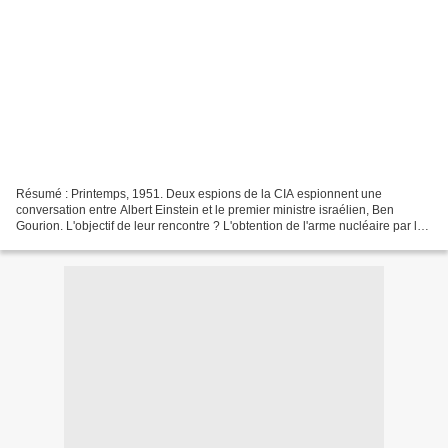
Résumé : Printemps, 1951. Deux espions de la CIA espionnent une
conversation entre Albert Einstein et le premier ministre israélien, Ben
Gourion. L'objectif de leur rencontre ? L'obtention de l'arme nucléaire par le
jeune état juif et l'existence de Dieu....