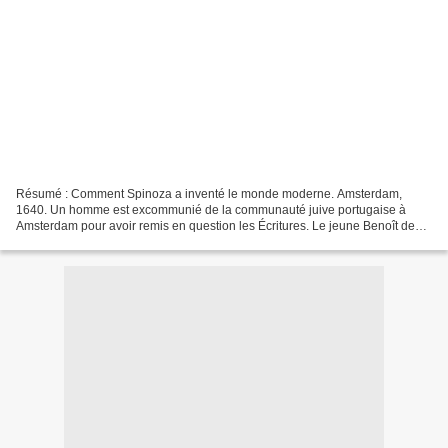
Résumé : Comment Spinoza a inventé le monde moderne. Amsterdam,
1640. Un homme est excommunié de la communauté juive portugaise à
Amsterdam pour avoir remis en question les Écritures. Le jeune Benoît de
Espinosa assiste à la scène et l'épisode fait germer...