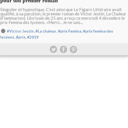
pour son premier roman
Singulier et hypnotique. C’est ainsi que Le Figaro Littéraire avait
qualifié, à sa parution, le premier roman de Victor Jestin, La Chaleur
(Flammarion). L’écrivain de 25 ans a reçu ce mercredi 4 décembre le
prix Femina des lycéens. «Merci... Je ne sais...
,
,
,
#Victor Jestin
#La chaleur
#prix Femina
#prix femina des
,
,
lycéens
#prix
#2019