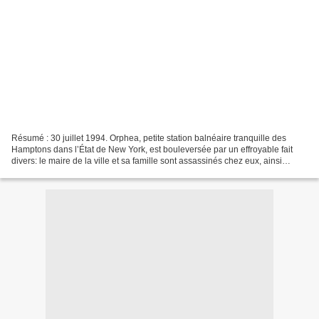
Résumé : 30 juillet 1994. Orphea, petite station balnéaire tranquille des
Hamptons dans l’État de New York, est bouleversée par un effroyable fait
divers: le maire de la ville et sa famille sont assassinés chez eux, ainsi
qu’une passante, témoin des meurtres....