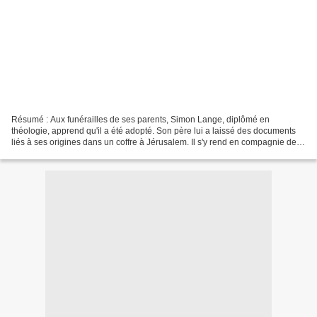
Résumé : Aux funérailles de ses parents, Simon Lange, diplômé en
théologie, apprend qu'il a été adopté. Son père lui a laissé des documents
liés à ses origines dans un coffre à Jérusalem. Il s'y rend en compagnie de
Markus, un ami de la famille. Le coffre...