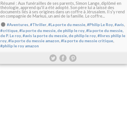
Résumé : Aux funérailles de ses parents, Simon Lange, diplômé en
théologie, apprend qu'il a été adopté. Son père lui a laissé des
documents liés à ses origines dans un coffre à Jérusalem. Il s'y rend
en compagnie de Markus, un ami de la famille. Le coffre...
,
,
,
,
,
#Aventures
#Thriller
#La porte du messie
#Philip Le Roy
#avis
,
,
#critique
#la porte du messie, de philip le roy
#la porte du messie,
,
,
de P. Le roy
#avis la porte du messie, de philip le roy
#livres philip le
,
,
,
roy
#la porte du messie amazon
#la porte du messie critique
#philip le roy amazon