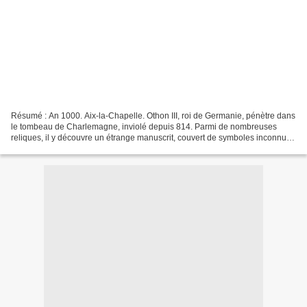
Résumé : An 1000. Aix-la-Chapelle. Othon III, roi de Germanie, pénètre dans
le tombeau de Charlemagne, inviolé depuis 814. Parmi de nombreuses
reliques, il y découvre un étrange manuscrit, couvert de symboles inconnus.
1935. Allemagne. Himmler crée un...