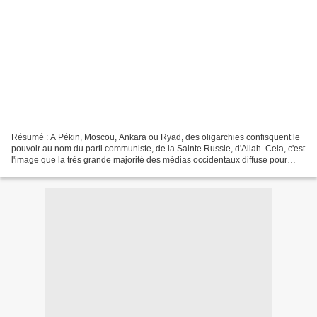
Résumé : A Pékin, Moscou, Ankara ou Ryad, des oligarchies confisquent le
pouvoir au nom du parti communiste, de la Sainte Russie, d'Allah. Cela, c'est
l'image que la très grande majorité des médias occidentaux diffuse pour
éviter de devoir balayer devant...