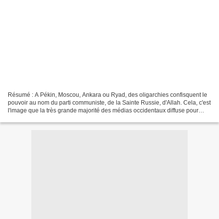
Résumé : A Pékin, Moscou, Ankara ou Ryad, des oligarchies confisquent le
pouvoir au nom du parti communiste, de la Sainte Russie, d'Allah. Cela, c'est
l'image que la très grande majorité des médias occidentaux diffuse pour
éviter de devoir balayer devant...