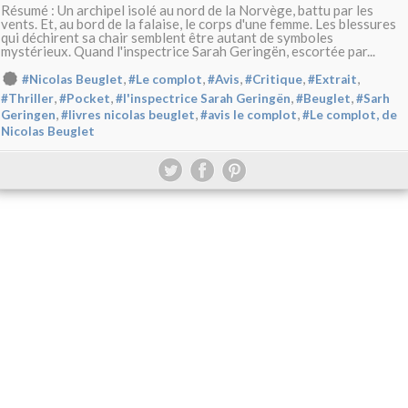
Résumé : Un archipel isolé au nord de la Norvège, battu par les
vents. Et, au bord de la falaise, le corps d'une femme. Les blessures
qui déchirent sa chair semblent être autant de symboles
mystérieux. Quand l'inspectrice Sarah Geringën, escortée par...
,
,
,
,
,
#Nicolas Beuglet
#Le complot
#Avis
#Critique
#Extrait
,
,
,
,
#Thriller
#Pocket
#l'inspectrice Sarah Geringën
#Beuglet
#Sarh
,
,
,
Geringen
#livres nicolas beuglet
#avis le complot
#Le complot, de
Nicolas Beuglet