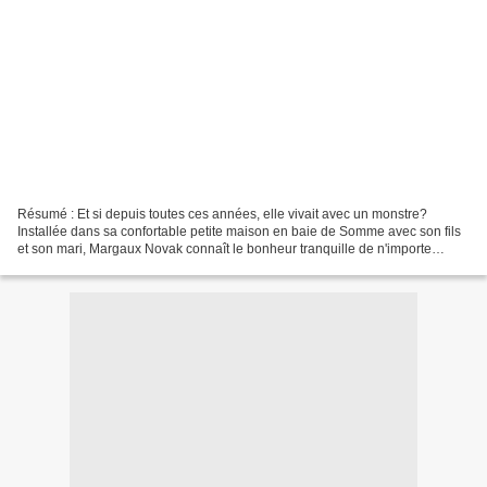
Résumé : Et si depuis toutes ces années, elle vivait avec un monstre?
Installée dans sa confortable petite maison en baie de Somme avec son fils
et son mari, Margaux Novak connaît le bonheur tranquille de n'importe
quelle femme amoureuse et mère de famille......