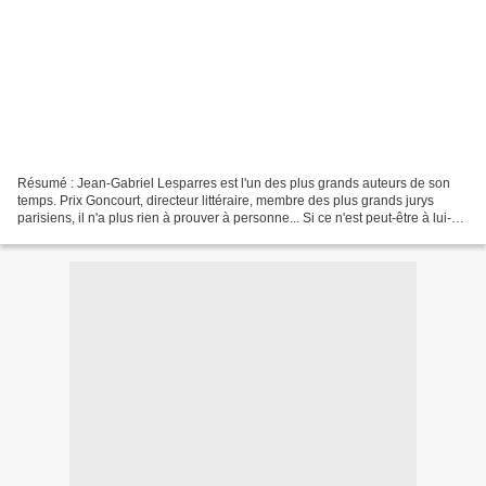
Résumé : Jean-Gabriel Lesparres est l'un des plus grands auteurs de son
temps. Prix Goncourt, directeur littéraire, membre des plus grands jurys
parisiens, il n'a plus rien à prouver à personne... Si ce n'est peut-être à lui-
même. Depuis dix ans, il peine...