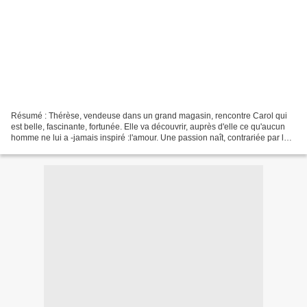
Résumé : Thérèse, vendeuse dans un grand magasin, rencontre Carol qui
est belle, fascinante, fortunée. Elle va découvrir, auprès d'elle ce qu'aucun
homme ne lui a -jamais inspiré :l'amour. Une passion naît, contrariée par le
mari de Carol, lequel n'hésite...