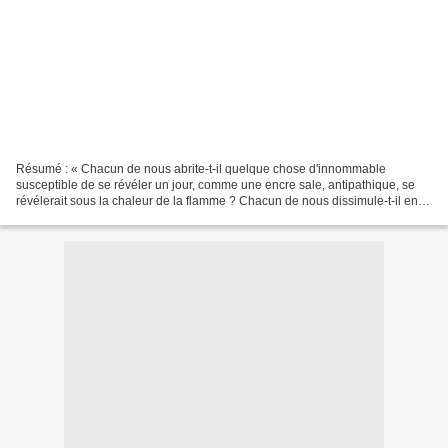
Résumé : « Chacun de nous abrite-t-il quelque chose d'innommable
susceptible de se révéler un jour, comme une encre sale, antipathique, se
révélerait sous la chaleur de la flamme ? Chacun de nous dissimule-t-il en
lui-même ce démon silencieux capable...