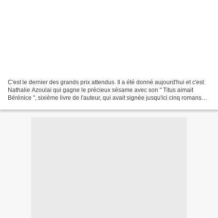
C'est le dernier des grands prix attendus. Il a été donné aujourd'hui et c'est
Nathalie Azoulai qui gagne le précieux sésame avec son " Titus aimait
Bérénice ", sixième livre de l'auteur, qui avait signée jusqu'ici cinq romans
sociétaux et qui revisite...