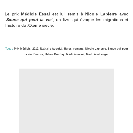
Le prix
Médicis Essai
est lui, remis à
Nicole Lapierre
avec
"
Sauve qui peut la vie
", un livre qui évoque les migrations et
l'histoire du XXème siècle.
Tags :
Prix Médicis
,
2015
,
Nathalie Azoulai
,
livres
,
romans
,
Nicole Lapierre
,
Sauve qui peut
la vie
,
Encore
,
Hakan Gunday
,
Médicis essai
,
Médicis étranger