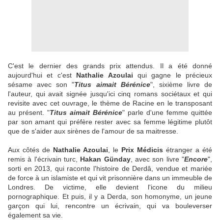
C'est le dernier des grands prix attendus. Il a été donné
aujourd'hui et c'est
Nathalie Azoulai
qui gagne le précieux
sésame avec son "
Titus aimait Bérénice
", sixième livre de
l'auteur, qui avait signée jusqu'ici cinq romans sociétaux et qui
revisite avec cet ouvrage, le thème de Racine en le transposant
au présent. "
Titus aimait Bérénice
" parle d'une femme quittée
par son amant qui préfère rester avec sa femme légitime plutôt
que de s'aider aux sirènes de l'amour de sa maitresse.
Aux côtés de
Nathalie Azoulai
, le
Prix Médicis
étranger a été
remis à l'écrivain turc,
Hakan Günday
, avec son livre "
Encore
",
sorti en 2013, qui raconte l'histoire de Derdâ, vendue et mariée
de force à un islamiste et qui vit prisonnière dans un immeuble de
Londres. De victime, elle devient l'icone du milieu
pornographique. Et puis, il y a Derda, son homonyme, un jeune
garçon qui lui, rencontre un écrivain, qui va bouleverser
également sa vie.