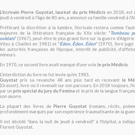
L'écrivain Pierre Guyotat
,
lauréat du prix Médicis
en 2018, est m
jeudi à vendredi à l'âge de 80 ans, a annoncé sa famille vendredi à l'A
Préférant la discrétion à la lumière, l'écrivain restera comme l'a
majeures de la littérature française du XXe siècle: "
Tombeau po
soldats
" (1967), peut-être le plus grand livre sur la guerre d'Algéri
Vitez à Chaillot en 1981) et "
Éden, Éden, Éden
" (1970), livre jug
les autorités françaises de l'époque, interdit de publicité, d'affi
mineurs.
En 1970, ce second livre avait manqué d'une voix
le prix Médicis
.
L'interdiction du livre ne fut levée qu'en 1981.
Guyotat
pris sa revanche 48 ans plus tard en recevant
le Mé
(Grasset), livre où il revenait sur son parcours. En 2018 toujours, l'
par un
prix spécial du jury du Femina
et le prix de la langue françai
son œuvre.
La plupart des livres de
Pierre Guyotat
(romans, récits, poème
profondément marqués par son expérience traumatisante de la guerr
Il est décédé "dans la nuit de jeudi à vendredi" à l'hôpital, a indi
Florent Guyotat.