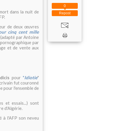
0
ort dans la nuit de
Repost
FP.
uteur de deux œuvres
ur cinq cent mille
e (adapté par Antoine
é pornographique par
chage et de vente aux
dicis
pour
"
Idiotie
"
écrivain fut couronné
se pour l'ensemble de
s et essais...) sont
e d'Algérie.
qué à l'AFP son neveu