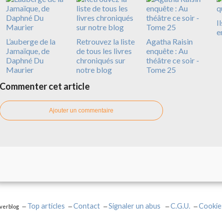
I
e
L’auberge de la
Retrouvez la liste
Agatha Raisin
Jamaïque, de
de tous les livres
enquête : Au
Daphné Du
chroniqués sur
théâtre ce soir -
Maurier
notre blog
Tome 25
Commenter cet article
Ajouter un commentaire
Top articles
Contact
Signaler un abus
C.G.U.
Cookie
Overblog