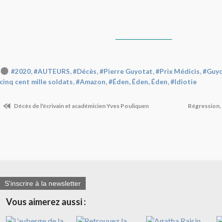
___________________
,
,
,
,
,
#2020
#AUTEURS
#Décès
#Pierre Guyotat
#Prix Médicis
#Guy
,
,
,
cinq cent mille soldats
#Amazon
#Éden, Éden, Éden
#Idiotie
Décès de l'écrivain et académicien Yves Pouliquen
Régression, 
S'inscrire à la newsletter
Vous aimerez aussi :