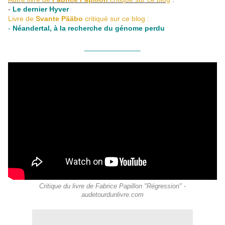
-
Le dernier Hyver
Livre de
Svante Pääbo
critiqué sur ce blog :
-
Néandertal, à la recherche du génome perdu
______________
Critique du livre de Fabrice Papillon "Régression" -
audetourdunlivre.com