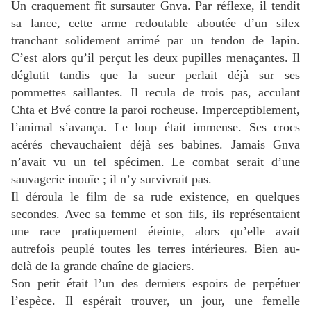
Un craquement fit sursauter Gnva.
Par réflexe, il tendit
sa lance, cette arme redoutable aboutée d’un silex
tranchant solidement arrimé par un tendon de lapin.
C’est alors qu’il perçut les deux pupilles
menaçantes.
Il
déglutit tandis que la sueur perlait déjà sur ses
pommettes saillantes.
Il recula de trois pas, acculant
Chta et Bvé contre la paroi rocheuse.
Imperceptiblement,
l’animal s’avança.
Le loup était immense.
Ses crocs
acérés chevauchaient déjà ses babines.
Jamais Gnva
n’avait vu un tel spécimen.
Le combat serait d’une
sauvagerie inouïe ; il n’y survivrait pas.
Il déroula le film de sa rude existence, en quelques
secondes.
Avec sa femme et son fils, ils représentaient
une race pratiquement éteinte, alors qu’elle avait
autrefois peuplé toutes les terres intérieures.
Bien au-
delà de la grande chaîne de glaciers.
Son petit était l’un des derniers espoirs de perpétuer
l’espèce.
Il espérait trouver, un jour, une femelle