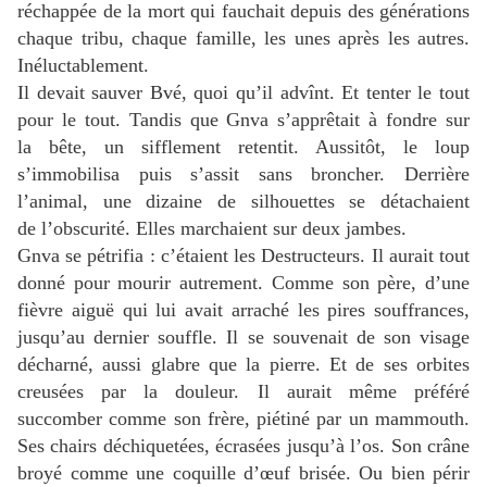
réchappée
de la mort qui fauchait depuis des générations
chaque tribu, chaque famille, les unes après les autres.
Inéluctablement.
Il devait sauver Bvé, quoi qu’il advînt.
Et tenter le tout
pour le tout.
Tandis que Gnva s’apprêtait à fondre sur
la bête, un sifflement retentit.
Aussitôt, le loup
s’immobilisa puis s’assit sans broncher.
Derrière
l’animal, une dizaine de silhouettes se détachaient
de l’obscurité.
Elles marchaient sur deux jambes.
Gnva se pétrifia : c’étaient les Destructeurs.
Il aurait tout
donné pour mourir autrement.
Comme son père, d’une
fièvre aiguë qui lui avait arraché les pires souffrances,
jusqu’au dernier souffle.
Il se souvenait de son visage
décharné, aussi glabre que la pierre.
Et de ses orbites
creusées par la douleur.
Il aurait même préféré
succomber comme son frère, piétiné par un mammouth.
Ses chairs déchiquetées, écrasées jusqu’à l’os.
Son crâne
broyé comme une
coquille d’œuf brisée.
Ou bien périr