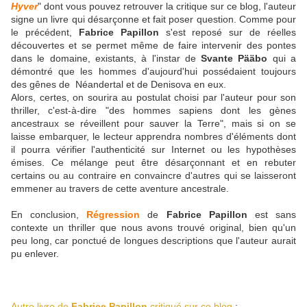
Hyver
" dont vous pouvez retrouver la critique sur ce blog, l'auteur
signe un livre qui désarçonne et fait poser question. Comme pour
le précédent,
Fabrice Papillon
s'est reposé sur de réelles
découvertes et se permet même de faire intervenir des pontes
dans le domaine, existants, à l'instar de
Svante Pääbo
qui a
démontré que les hommes d'aujourd'hui possédaient toujours
des gênes de Néandertal et de Denisova en eux.
Alors, certes, on sourira au postulat choisi par l'auteur pour son
thriller, c'est-à-dire "des hommes sapiens dont les gènes
ancestraux se réveillent pour sauver la Terre", mais si on se
laisse embarquer, le lecteur apprendra nombres d'éléments dont
il pourra vérifier l'authenticité sur Internet ou les hypothèses
émises. Ce mélange peut être désarçonnant et en rebuter
certains ou au contraire en convaincre d'autres qui se laisseront
emmener au travers de cette aventure ancestrale.
En conclusion,
Régression
de
Fabrice Papillon
est sans
contexte un thriller que nous avons trouvé original, bien qu'un
peu long, car ponctué de longues descriptions que l'auteur aurait
pu enlever.
Autre livre de
Fabrice Papillon
critiqué sur ce blog
: