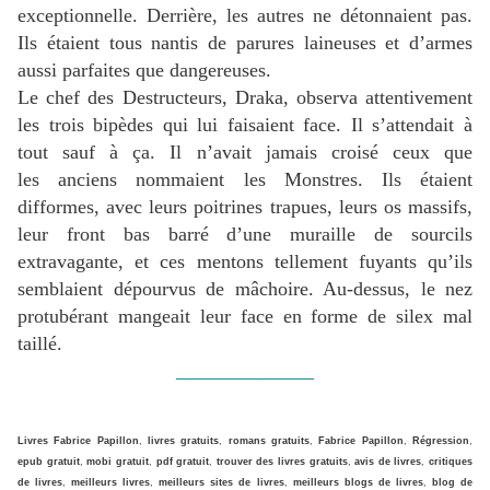
exceptionnelle.
Derrière, les autres ne détonnaient pas.
Ils étaient tous nantis de parures laineuses et d’armes
aussi parfaites que dangereuses.
Le chef des Destructeurs, Draka, observa attentivement
les trois bipèdes qui lui faisaient face.
Il s’attendait à
tout sauf à ça.
Il n’avait jamais croisé ceux que
les anciens nommaient les Monstres.
Ils étaient
difformes, avec leurs poitrines trapues, leurs os massifs,
leur front bas barré d’une muraille de sourcils
extravagante, et ces mentons tellement fuyants qu’ils
semblaient dépourvus de mâchoire.
Au-dessus, le nez
protubérant mangeait leur face en forme de silex mal
taillé.
______________
Livres Fabrice Papillon
,
livres gratuits
,
romans gratuits
,
Fabrice Papillon
,
Régression
,
epub gratuit
,
mobi gratuit
,
pdf gratuit
,
trouver des livres gratuits
,
avis de livres
,
critiques
de livres
,
meilleurs livres
,
meilleurs sites de livres
,
meilleurs blogs de livres
,
blog de