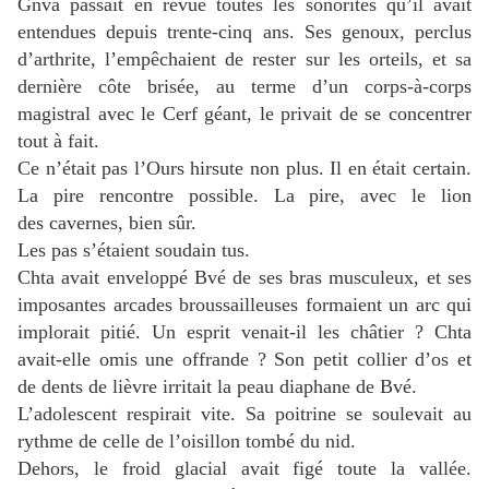
Gnva passait en revue toutes les sonorités qu’il avait
entendues depuis trente-cinq ans.
Ses genoux, perclus
d’arthrite, l’empêchaient de rester sur les orteils, et sa
dernière côte brisée, au terme d’un corps-à-corps
magistral avec le Cerf géant, le privait de se concentrer
tout à fait.
Ce n’était pas l’Ours hirsute non plus.
Il en était certain.
La pire rencontre possible.
La pire, avec le lion
des cavernes, bien sûr.
Les pas s’étaient soudain tus.
Chta avait enveloppé Bvé de ses bras musculeux, et ses
imposantes arcades broussailleuses formaient un arc qui
implorait pitié.
Un esprit venait-il les châtier ?
Chta
avait-elle omis une offrande ?
Son petit collier d’os et
de dents de lièvre irritait la peau diaphane de Bvé.
L’adolescent respirait vite.
Sa poitrine se soulevait au
rythme de celle de l’oisillon tombé du nid.
Dehors, le froid glacial avait figé toute la vallée.