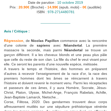
Date de parution :
10 octobre 2019
Prix :
20.90€
(Broché) -
14.99€
(epub, mobi) -
0€
(audible)
ISBN :
978-2714480781
_______________
Avis / Critique :
Régression
, de
Nicolas Papillon
commence avec la rencontre
d'une colonie de
sapiens
avec
Néandertal
. La première
massacre la seconde, mais parmi
Néandertal
se trouve un
garçon différent. Il a les cheveux blonds et une peau plus pâle
que celle du reste de son clan. La fille du chef le veut vivant pour
elle. Ce seront les parents d'une nouvelle espèce, métissée.
A travers le temps et l'histoire, des hommes en préparent
d'autres à recevoir l'enseignement de la race d'or, la race des
premiers hommes dont les âmes se réincarnent à travers
l'histoire et doivent revenir le moment venu. Parmi les réceptacles
et passeurs de ces âmes, il y aura Homère, Socrate, Jésus-
Christ, Platon, Ulysse, Michel-Ange, François Rabelais, Achille,
Jean-Baptiste Lamarck, Nietsche...
Corse,
Filitosa,
2020. Des gendarmes trouvent deux corps
affreusement mutilés sur une sépulture préhistorique vénérée