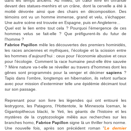
dans les temps anciens. Au milieu, un cœur livré en offrande
devant des statues-menhirs et un crâne, dont la cervelle a été à
moitié dévorée ainsi que des chairs en décomposition. Des
témoins ont vu un homme immense, grand et velu, s'échapper.
Une autre scène est trouvée en Espagne, puis en Angleterre...
Quel est le lien entre tout cela ? Pourquoi l'émergence de ces
hommes velus se fait-elle ? Que préfigurent-ils du futur de
l'homme ?
Fabrice Papillon
mêle les découvertes des premiers hominidés,
les races anciennes et mythiques, l'écologie et la scission entre
les hommes d'aujourd'hui : ceux pour l'économie abusive et ceux
pour l'écologie. Comment la race humaine peut-elle être sauvée
? Mère nature va-t-elle se réveiller au travers d'hommes dont les
gênes sont programmés pour la venger et décimer
sapiens
?
Tapis dans l'ombre, longtemps en hibernation, ils refont surface
avec pour mission d'exterminer telle une épidémie décimant tout
sur son passage.
Reprenant pour son livre les légendes qui ont entouré les
lestrygons, les Patagons, l'Hottentote, le Minnesota Iceman, le
Gigantopithecus blacki, le Yeti, les géants de l'histoire et les
mystères de la cryptozoologie mêlés aux recherches sur les
branches homo,
Fabrice Papillon
signe là un thriller hors norme.
Une nouvelle fois, après son précédent roman "
Le dernier