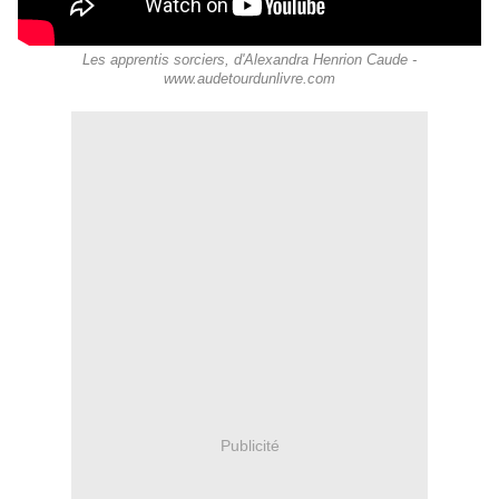
Les apprentis sorciers, d'Alexandra Henrion Caude -
www.audetourdunlivre.com
Publicité