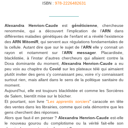
ISBN :
978-2226482631
_____________
Alexandra Henrion-Caude
est
généticienne
, chercheuse
renommée, qui
a découvert l'implication de l'
ARN
dans
différentes maladies génétiques de l'enfant et a révélé l'existence
des
ARN MitomiR
, qui servent aux régulations fondamentales de
la cellule. Autant dire que sur le sujet de l'
ARN
elle y connait un
rayon et notamment sur l'
ARN messager
. Placardisée,
blacklistée, à l'instar d'autres chercheurs qui allaient contre la
Doxa dominante du moment,
Alexandra Henrion-Caude
a eu
peu voix au chapitre du
Covid
sur les plateaux télé qui aimaient
plutôt inviter des gens s'y connaissant peu, voire n'y connaissant
surtout rien, mais allant dans le sens de la politique sanitaire du
moment.
Aujourd'hui, elle est toujours blacklistée et comme les Sorcières
de Salem, bientôt mise sur le bûcher.
Et pourtant, son livre "
Les apprentis sorciers
" caracole en tête
des ventes dans les librairies, comme quoi cela démontre que les
gens cherchent des réponses.
Alors que faut-il en penser ?
Alexandra Henrion-Caude
est-elle
le nouveau gourou du complotisme ou la vérité fait-elle son