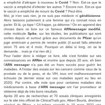
a empêché d'attraper à nouveau le
Covid
? Non. Est-ce que le
vaccin a empêché d'infecter les autres ? Encore non. Est-ce que
le vaccin a empêché de mourir du
Covid
? Peut-être.
Moi, je n'en sais rien, je ne suis pas médecin ni
généticienne
.
Alors laissons justement à une femme qui s'y connait nous en
parler. Et là, ça tape ! CA frappe, ça détonne ! On en apprend des
choses dans ce livre sur ce fameux
ARNmessager modifié
,
cette molécule
Spike
, sur les études, les publications qui sont
sorties depuis et surtout grâce aux documents de
Pfizer
qu'un
juge américain a permis de rendre public (il aurait fallu attendre
sinon 75 ans et 4 mois. Pourquoi un délai si long, on se le
demande... mais je n'ai rien dit.)
Pour l'aider donc à rédiger ce livre, elle s'est fondée sur ses
connaissances en
ARNm
et montre que depuis 20 ans, eh bien
l'
ARN messager
n'a pas été un franc succès pour guérir les
maladies.
A l'instar des essais sur les cancers comme ceux de la
prostate ou de la peau, et du VIH, tous ont malheureusement
échoués (le dernier essai sur ces maladies ayant eu lieu en
2020). Par contre, elle note que pour certaines maladies des
médicaments à base d'
ARN messager
ont l'air prometteur et
obtienne déjà de très bons résultats.
Après 20 ans de recherches et 70 essais cliniques enregistrés
sur le site très officiel de
ClinicalTrails.gov
, Albert Bourla, directeur
général de Pfizer, a lui-même accordé le 10 mars 2022 une