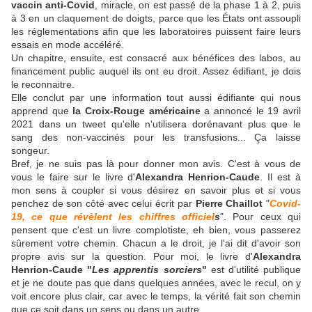
vaccin anti-Covid
, miracle, on est passé de la phase 1 à 2, puis
à 3 en un claquement de doigts, parce que les États ont assoupli
les réglementations afin que les laboratoires puissent faire leurs
essais en mode accéléré.
Un chapitre, ensuite, est consacré aux bénéfices des labos, au
financement public auquel ils ont eu droit. Assez édifiant, je dois
le reconnaitre.
Elle conclut par une information tout aussi édifiante qui nous
apprend que
la Croix-Rouge américaine
a annoncé le 19 avril
2021 dans un tweet qu'elle n'utilisera dorénavant plus que le
sang des non-vaccinés pour les transfusions... Ça laisse
songeur.
Bref, je ne suis pas là pour donner mon avis. C'est à vous de
vous le faire sur le livre d'
Alexandra Henrion-Caude
. Il est à
mon sens à coupler si vous désirez en savoir plus et si vous
penchez de son côté avec celui écrit par
Pierre Chaillot
"
Covid-
19, ce que révèlent les chiffres officiel
s
". Pour ceux qui
pensent que c'est un livre complotiste, eh bien, vous passerez
sûrement votre chemin. Chacun a le droit, je l'ai dit d'avoir son
propre avis sur la question. Pour moi, le livre d'
Alexandra
Henrion-Caude "
Les apprentis sorciers
"
est d'utilité publique
et je ne doute pas que dans quelques années, avec le recul, on y
voit encore plus clair, car avec le temps, la vérité fait son chemin
que ce soit dans un sens ou dans un autre.