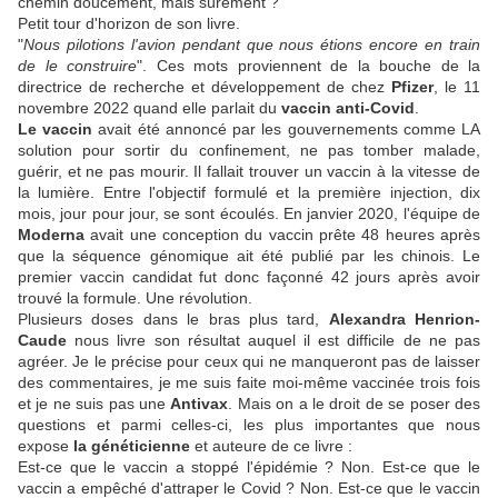
chemin doucement, mais sûrement ?
Petit tour d'horizon de son livre.
"
Nous pilotions l'avion pendant que nous étions encore en train
de le construire
". Ces mots proviennent de la bouche de la
directrice de recherche et développement de chez
Pfizer
, le 11
novembre 2022 quand elle parlait du
vaccin anti-Covid
.
Le vaccin
avait été annoncé par les gouvernements comme LA
solution pour sortir du confinement, ne pas tomber malade,
guérir, et ne pas mourir. Il fallait trouver un vaccin à la vitesse de
la lumière. Entre l'objectif formulé et la première injection, dix
mois, jour pour jour, se sont écoulés. En janvier 2020, l'équipe de
Moderna
avait une conception du vaccin prête 48 heures après
que la séquence génomique ait été publié par les chinois. Le
premier vaccin candidat fut donc façonné 42 jours après avoir
trouvé la formule. Une révolution.
Plusieurs doses dans le bras plus tard,
Alexandra Henrion-
Caude
nous livre son résultat auquel il est difficile de ne pas
agréer. Je le précise pour ceux qui ne manqueront pas de laisser
des commentaires, je me suis faite moi-même vaccinée trois fois
et je ne suis pas une
Antivax
. Mais on a le droit de se poser des
questions et parmi celles-ci, les plus importantes que nous
expose
la généticienne
et auteure de ce livre :
Est-ce que le vaccin a stoppé l'épidémie ? Non. Est-ce que le
vaccin a empêché d'attraper le Covid ? Non. Est-ce que le vaccin