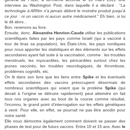
interview au Washington Post, dans laquelle il a déclaré : "
La
technologie à ARNm n'a jamais délivré le moindre produit jusqu'à
ce jour : ni un vaccin ni aucun autre médicament.
" Eh bien, si lui
le dit alors...
Bon, revenons au livre.
Ensuite, donc,
Alexandra Henrion-Caude
utilise les publications
scientifiques faites par les pays comme Israël (qui a vacciné à
tour de bras sa population), les États-Unis, les pays nordiques
pour nous apporter les statistiques et des éléments sur les effets
secondaires ayant fait suite à la vaccination, comme : les troubles
menstruels, les myocardites, les péricardites surtout chez les
jeunes vaccinés, les troubles neurologiques, de thrombose,
problèmes cognitifs, etc.
On lit dans son livre que les liens entre
Spike
et les éventuels
effets secondaires des vaccins préoccupent désormais de
nombreux scientifiques qui voient que la protéine
Spike
(qui
devait à l'origine se détruire rapidement) peut atteindre en fait
tous nos organes avec au bout de la course comme résultat,
l'inconnu, le grand point d’interrogation sur les effets génétiques
à venir. Pour elle, en effet, se pourrait ne pas être anodin pour
notre santé.
Elle nous démontre également comment doivent se passer des
phases de test pour de futurs vaccins. Entre 10 et 15 ans. Avec
le